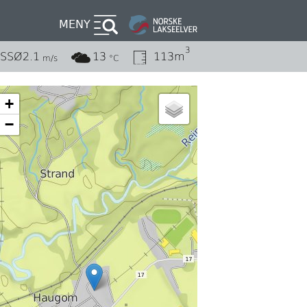
MENY
3
SSØ
2.1
13
113m
m/s
°C
+
−