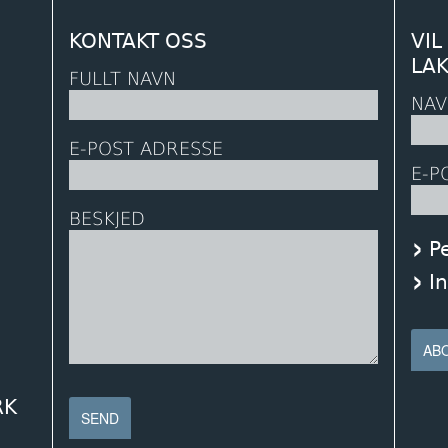
KONTAKT OSS
VIL
LA
FULLT NAVN
NAV
E-POST ADRESSE
E-P
BESKJED
P
I
RK