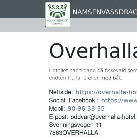
Hopp
til
NAMSENVASSDRAG
hovedinnhold
Overhall
Hotellet har tilgang på fiskevald som
endten fra land eller med båt.
Nettside
https://overhalla-ho
Social: Facebook
https://ww
Mobil
90 96 33 35
E-post
oddvar@overhalla-hotel
Svenningsvegen 11
7863
OVERHALLA