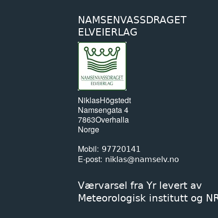
NAMSENVASSDRAGET
ELVEIERLAG
Niklas
Högstedt
Namsengata 4
7863
Overhalla
Norge
Mobil
97720141
E-post
niklas@namselv.no
Værvarsel fra Yr levert av
Meteorologisk institutt og N