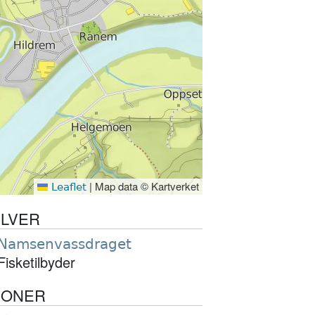
|
Map data © Kartverket
Leaflet
LVER
Namsenvassdraget
Fisketilbyder
SONER