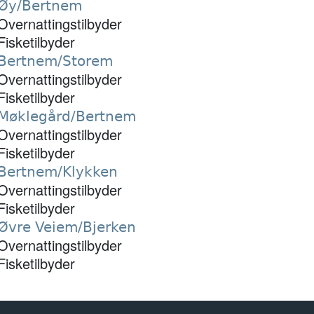
Øy/Bertnem
Overnattingstilbyder
Fisketilbyder
Bertnem/Storem
Overnattingstilbyder
Fisketilbyder
Møklegård/Bertnem
Overnattingstilbyder
Fisketilbyder
Bertnem/Klykken
Overnattingstilbyder
Fisketilbyder
Øvre Veiem/Bjerken
Overnattingstilbyder
Fisketilbyder