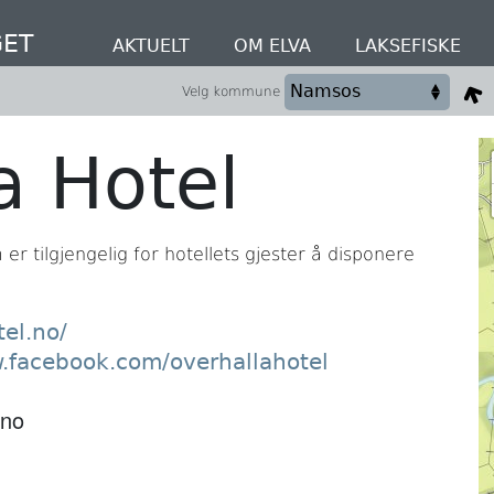
ET
AKTUELT
OM ELVA
LAKSEFISKE
Velg kommune
a Hotel
 er tilgjengelig for hotellets gjester å disponere
tel.no/
w.facebook.com/overhallahotel
.no