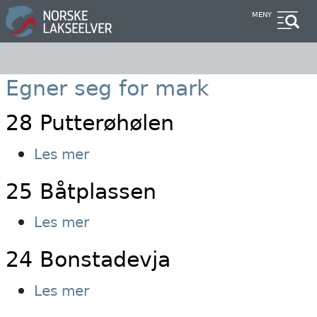
Hopp
MENY
til
hovedinnhold
Egner seg for mark
28 Putterøhølen
om
Les mer
28
25 Båtplassen
Putterøhølen
om
Les mer
25
24 Bonstadevja
Båtplassen
om
Les mer
24