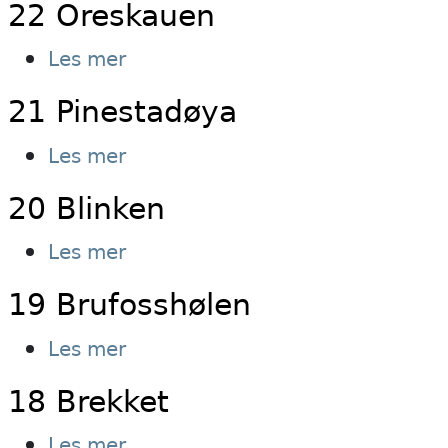
22 Oreskauen
Bonstadevja
om
Les mer
22
21 Pinestadøya
Oreskauen
om
Les mer
21
20 Blinken
Pinestadøya
om
Les mer
20
19 Brufosshølen
Blinken
om
Les mer
19
18 Brekket
Brufosshølen
om
Les mer