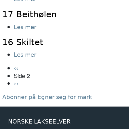
18
17 Beithølen
Brekket
om
Les mer
17
16 Skiltet
Beithølen
om
Les mer
16
Sider
Forrige
‹‹
Skiltet
Side 2
side
Neste
››
side
Abonner på Egner seg for mark
NORSKE LAKSEELVER