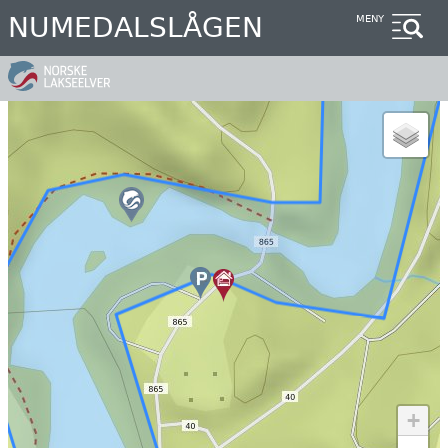
Hopp
NUMEDALSLÅGEN
MENY
til
hovedinnhold
+