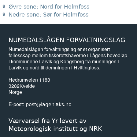
Øvre sone: Nord for Holmfoss
Nedre sone: Sør for Holmfoss
NUMEDALSLÅGEN FORVALTNINGSLAG
Numedalslågen forvaltningslag er et organisert
fellesskap mellom fiskerettshaverne i Lågens hovedløp
i kommunene Larvik og Kongsberg fra munningen i
Larvik og nord til demningen i Hvittingfoss.
Hedrumveien 1183
3282
Kvelde
Norge
E-post
post@lagenlaks.no
Værvarsel fra Yr levert av
Meteorologisk institutt og NRK