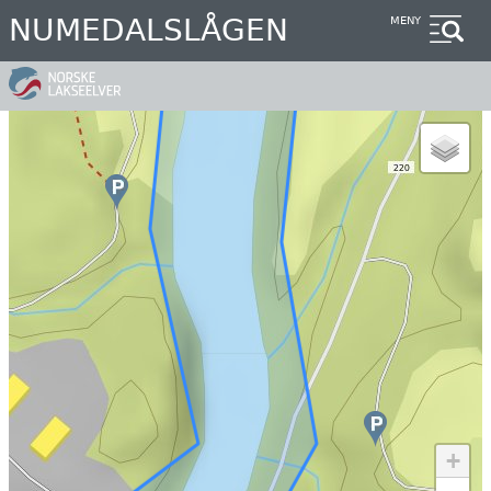
Hopp
NUMEDALSLÅGEN
MENY
til
hovedinnhold
+