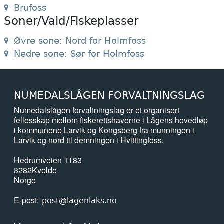
Brufoss
Soner/Vald/Fiskeplasser
Øvre sone: Nord for Holmfoss
Nedre sone: Sør for Holmfoss
NUMEDALSLÅGEN FORVALTNINGSLAG
Numedalslågen forvaltningslag er et organisert
fellesskap mellom fiskerettshaverne i Lågens hovedløp
i kommunene Larvik og Kongsberg fra munningen i
Larvik og nord til demningen i Hvittingfoss.
Hedrumveien 1183
3282
Kvelde
Norge
E-post
post@lagenlaks.no