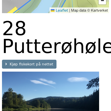
−
|
Map data © Kartverket
Leaflet
28
Putterøhøl
Kjøp fiskekort på nettet