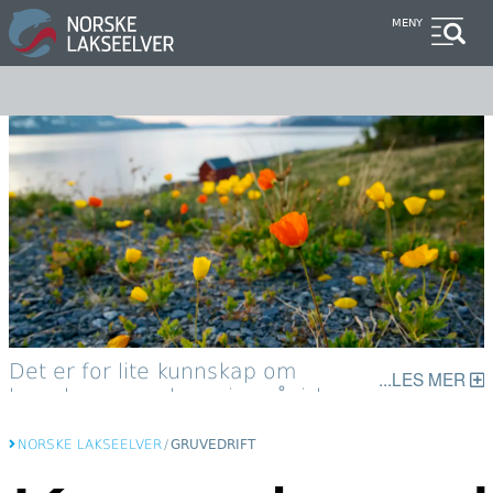
Hopp
MENY
til
hovedinnhold
Det er for lite kunnskap om
LES MER
hvordan gruvedeponier påvirker
fjordene. Her fra Repparfjorden,
hvor gruveselskapet Nussir har
NORSKE LAKSEELVER
/
GRUVEDRIFT
fått utslippstillatelse.