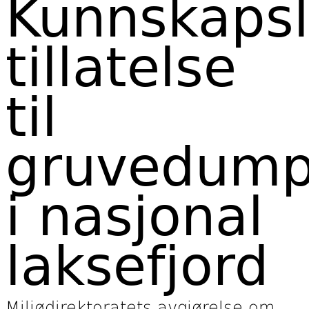
Kunnskaps
tillatelse
til
gruvedump
i nasjonal
laksefjord
Miljødirektoratets avgjørelse om