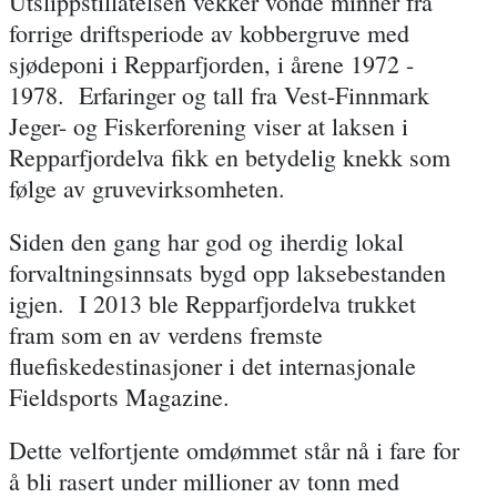
Utslippstillatelsen vekker vonde minner fra
forrige driftsperiode av kobbergruve med
sjødeponi i Repparfjorden, i årene 1972 -
1978. Erfaringer og tall fra Vest-Finnmark
Jeger- og Fiskerforening viser at laksen i
Repparfjordelva fikk en betydelig knekk som
følge av gruvevirksomheten.
Siden den gang har god og iherdig lokal
forvaltningsinnsats bygd opp laksebestanden
igjen. I 2013 ble Repparfjordelva trukket
fram som en av verdens fremste
fluefiskedestinasjoner i det internasjonale
Fieldsports Magazine.
Dette velfortjente omdømmet står nå i fare for
å bli rasert under millioner av tonn med