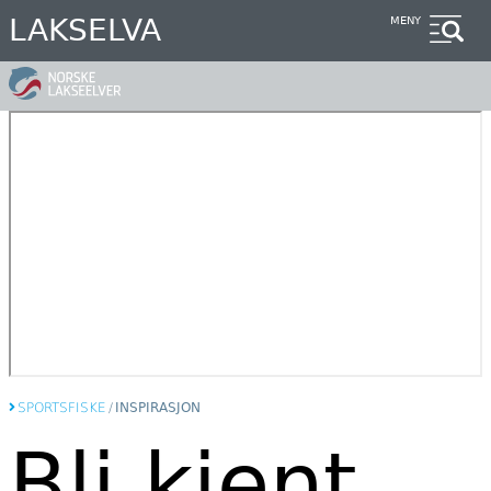
Hopp
LAKSELVA
MENY
til
hovedinnhold
SPORTSFISKE
/
INSPIRASJON
Bli kjent