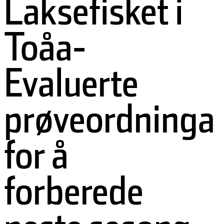
Laksefisket i
Håvard Halset, Gudmund Hyldbakk og Kjell
Øyen.
Foto: Stig Husby
Toåa-
Evaluerte
prøveordninga
for å
forberede