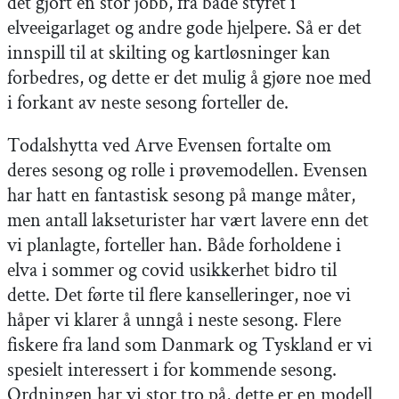
det gjort en stor jobb, fra både styret i
elveeigarlaget og andre gode hjelpere. Så er det
innspill til at skilting og kartløsninger kan
forbedres, og dette er det mulig å gjøre noe med
i forkant av neste sesong forteller de.
Todalshytta ved Arve Evensen fortalte om
deres sesong og rolle i prøvemodellen. Evensen
har hatt en fantastisk sesong på mange måter,
men antall lakseturister har vært lavere enn det
vi planlagte, forteller han. Både forholdene i
elva i sommer og covid usikkerhet bidro til
dette. Det førte til flere kanselleringer, noe vi
håper vi klarer å unngå i neste sesong. Flere
fiskere fra land som Danmark og Tyskland er vi
spesielt interessert i for kommende sesong.
Ordningen har vi stor tro på, dette er en modell