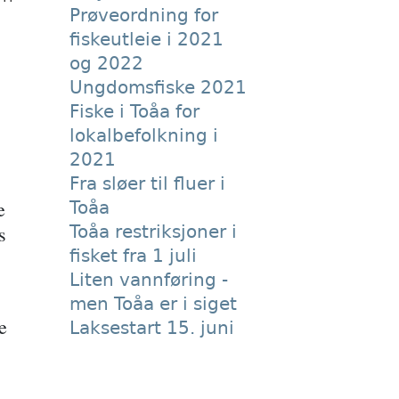
Prøveordning for
fiskeutleie i 2021
og 2022
Ungdomsfiske 2021
Fiske i Toåa for
lokalbefolkning i
2021
Fra sløer til fluer i
e
Toåa
s
Toåa restriksjoner i
fisket fra 1 juli
Liten vannføring -
men Toåa er i siget
e
Laksestart 15. juni