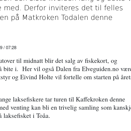
 med. Derfor inviteres det til felles
oken på Matkroken Todalen denne
 / 07:28
tover til midnatt blir det salg av fiskekort, og
 å bite i. Her vil også Dalen fra Elveguiden.no vær
tstyr og Eivind Holte vil fortelle om starten på året
nge laksefiskere tar turen til Kaffekroken denne
 med venting kan bli en trivelig samling som kanskj
på laksefisket i Toåa.