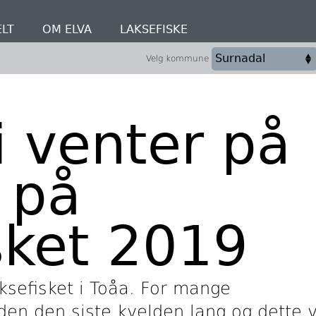
LT
OM ELVA
LAKSEFISKE
Velg kommune
i venter på
 på
sket 2019
laksefisket i Toåa. For mange
iden den siste kvelden lang og dette v