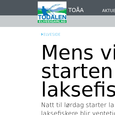
Hopp
til
TOÅA
AKTUE
hovedinnhold
ELVESIDE
Mens v
starten
laksefi
Natt til lørdag starter 
laksefiskere blir ventet