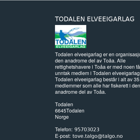
TODALEN ELVEEIGARLAG
Todalen elveeigarlag er en organisasj
den anadrome del av Toåa. Alle
rettighetshavere i Toåa er med noen få
unntak medlem i Todalen elveeigarlag
Todalen elveeigarlag består i alt av 35
medlemmer som alle har fiskerett i de
anadrome del av Toåa.
Todalen
6645
Todalen
Norge
Telefon
95703023
E-post
tove.talgo@talgo.no