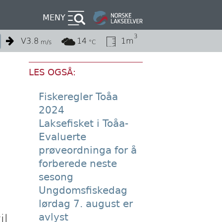
MENY
3
V
3.8
14
1m
m/s
°C
LES OGSÅ:
Fiskeregler Toåa
2024
Laksefisket i Toåa-
Evaluerte
prøveordninga for å
forberede neste
sesong
Ungdomsfiskedag
lørdag 7. august er
avlyst
il