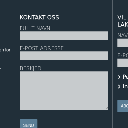
KONTAKT OSS
VIL
LA
FULLT NAVN
NAV
E-POST ADRESSE
on for
E-P
.
BESKJED
P
n
I