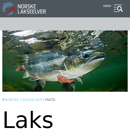
Hopp
MENY
til
hovedinnhold
NORSKE LAKSEELVER
/
FAKTA
Laks