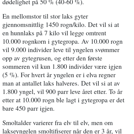
dødelighet på 50 % (40-60 %).
En mellomstor til stor laks gyter
gjennomsnittlig 1450 rogn/kilo. Det vil si at
en hunnlaks på 7 kilo vil legge omtrent
10.000 rognkorn i gytegropa. Av 10.000 rogn
vil 9.000 individer leve til yngelen svømmer
opp av gytegrusen, og etter den første
sommeren vil kun 1.800 individer være igjen
(5 %). For hvert år yngelen er i elva regner
man at antallet laks halveres. Det vil si at av
1.800 yngel, vil 900 parr leve året etter. To år
etter at 10.000 rogn ble lagt i gytegropa er det
bare 450 parr igjen.
Smoltalder varierer fra elv til elv, men om
lakseyngelen smoltifiserer når den er 3 år, vil