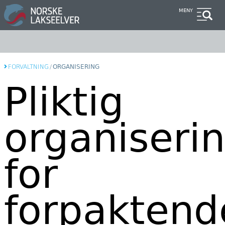
Hopp
MENY
til
hovedinnhold
FORVALTNING
/
ORGANISERING
Pliktig
organiseri
for
forpaktend