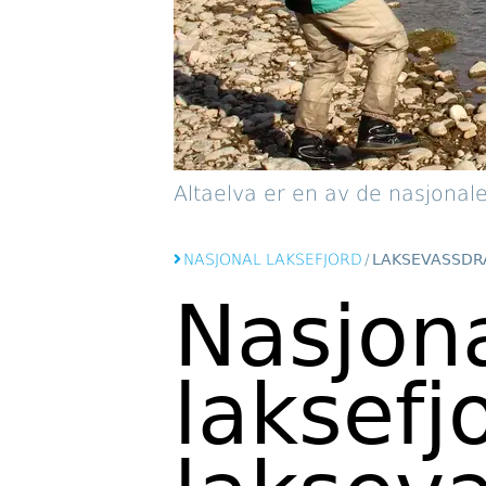
Altaelva er en av de nasjonale
NASJONAL LAKSEFJORD
/
LAKSEVASSDR
Nasjon
laksefj