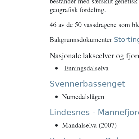
bestander med særskilt genetisk 
geografisk fordeling.
46 av de 50 vassdragene som ble 
Bakgrunnsdokumenter
Storti
Nasjonale lakseelver og fjo
Enningsdalselva
Svennerbassenget
Numedalslågen
Lindesnes - Mannefjo
Mandalselva (2007)