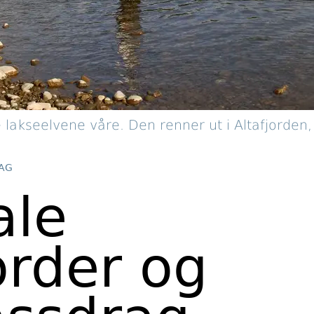
 lakseelvene våre. Den renner ut i Altafjorden,
AG
ale
order og