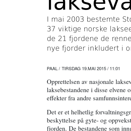
laksev
I mai 2003 bestemte Sto
37 viktige norske lakse
de 21 fjordene de renne
nye fjorder inkludert i 
PAAL
TIRSDAG 19.MAI 2015 / 11:01
Opprettelsen av nasjonale lakse
laksebestandene i disse elvene o
effekter fra andre samfunnsinter
Det er et helhetlig forvaltnings
beskyttelse på gyte- og oppveks
fjorden. De bestandene som inngå