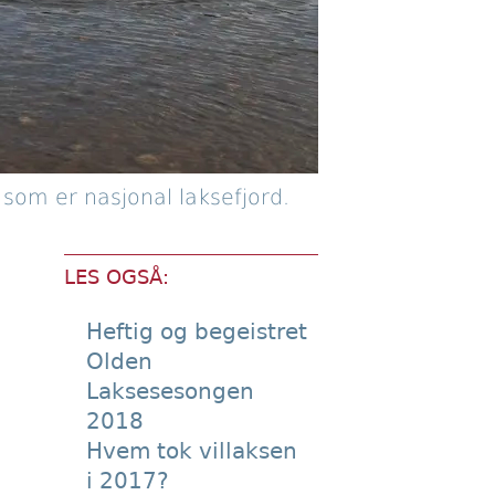
 som er nasjonal laksefjord.
LES OGSÅ:
Heftig og begeistret
Olden
Laksesesongen
2018
Hvem tok villaksen
i 2017?