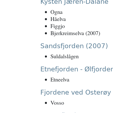
Kysten Jæren-Dalane
Ogna
Håelva
Figgjo
Bjerkreimselva (2007)
Sandsfjorden (2007)
Suldalslågen
Etnefjorden - Ølfjorde
Etneelva
Fjordene ved Osterøy
Vosso