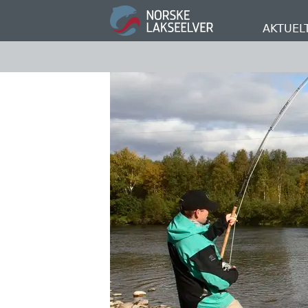
Hopp
til
AKTUEL
hovedinnhold