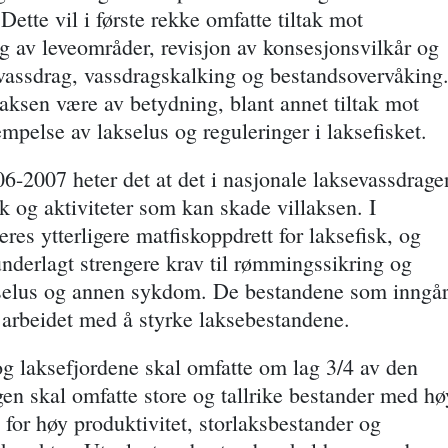
Dette vil i første rekke omfatte tiltak mot
ng av leveområder, revisjon av konsesjonsvilkår og
 vassdrag, vassdragskalking og bestandsovervåking.
illaksen være av betydning, blant annet tiltak mot
pelse av lakselus og reguleringer i laksefisket.
06-2007 heter det at det i nasjonale laksevassdrage
tak og aktiviteter som kan skade villaksen. I
eres ytterligere matfiskoppdrett for laksefisk, og
underlagt strengere krav til rømmingssikring og
lakselus og annen sykdom. De bestandene som inngå
ge arbeidet med å styrke laksebestandene.
g laksefjordene skal omfatte om lag 3/4 av den
en skal omfatte store og tallrike bestander med hø
 for høy produktivitet, storlaksbestander og