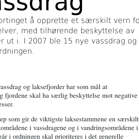
assdrag
rtinget å opprette et særskilt vern f
elver, med tilhørende beskyttelse av
r ut i. I 2007 ble 15 nye vassdrag og
ordningen.
vassdrag og laksefjorder har som mål at
g fjordene skal ha særlig beskyttelse mot negative
esser.
grep som gir de viktigste laksestammene en særskilt
tområdene i vassdragene og i vandringsområdene i
r i ordningen skal prioriteres i det generelle