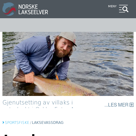
Hopp
MENY
til
hovedinnhold
Gjenutsetting av villaks i
LES MER
gytedrakt i Orkla. Foto: Aunan
Lodge
SPORTSFISKE
/
LAKSEVASSDRAG