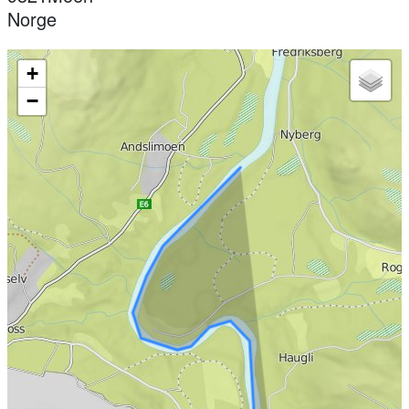
Norge
+
−