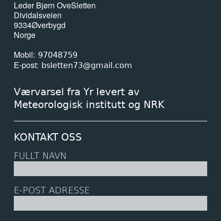
Leder Bjørn Ove
Sletten
Dividalsveien
9334
Øverbygd
Norge
Mobil
97048759
E-post
bsletten73@gmail.com
Værvarsel fra Yr levert av
Meteorologisk institutt og NRK
KONTAKT OSS
FULLT NAVN
E-POST ADRESSE