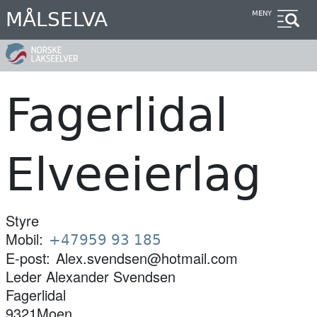
Hopp
MÅLSELVA
MENY
til
hovedinnhold
Fagerlidal
Elveeierlag
Styre
Mobil
+47959 93 185
E-post
Alex.svendsen@hotmail.com
Leder Alexander
Svendsen
Fagerlidal
9321
Moen