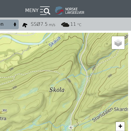
MENY
SSØ
7.5
11
m/s
°C
+