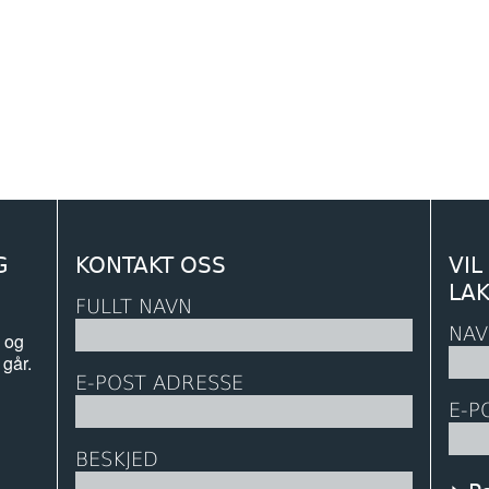
G
KONTAKT OSS
VIL
LA
FULLT NAVN
NAV
 og
 går.
E-POST ADRESSE
E-P
BESKJED