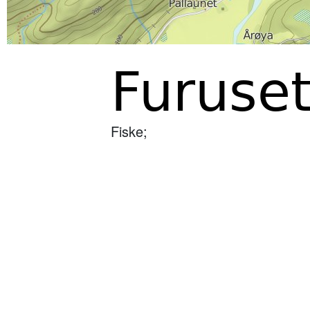
Furuse
Fiske;