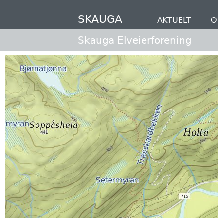
Hopp
til
SKAUGA
AKTUELT
O
hovedinnhold
Skauga Elveierforening