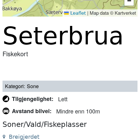
−
|
Map data © Kartverket
Leaflet
Seterbrua
Fiskekort
Kategori
Sone
Tilgjengelighet
Lett
Avstand bilvei
Mindre enn 100m
Soner/Vald/Fiskeplasser
Breigjerdet