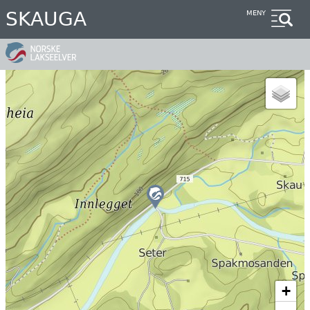
Hopp
SKAUGA
MENY
til
hovedinnhold
+