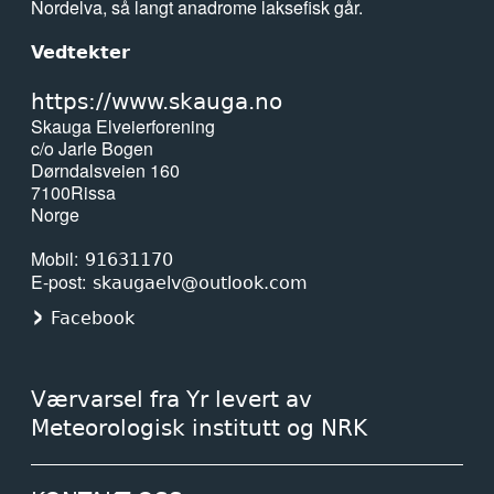
Nordelva, så langt anadrome laksefisk går.
Vedtekter
https://www.skauga.no
Skauga Elveierforening
c/o Jarle Bogen
Dørndalsveien 160
7100
Rissa
Norge
Mobil
91631170
E-post
skaugaelv@outlook.com
Facebook
Værvarsel fra Yr levert av
Meteorologisk institutt og NRK