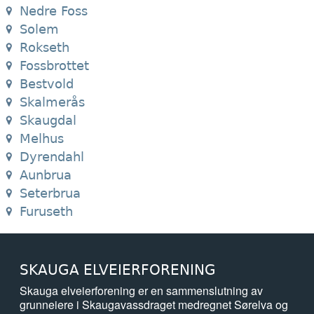
Nedre Foss
Solem
Rokseth
Fossbrottet
Bestvold
Skalmerås
Skaugdal
Melhus
Dyrendahl
Aunbrua
Seterbrua
Furuseth
SKAUGA ELVEIERFORENING
Skauga elveierforening er en sammenslutning av
grunneiere i Skaugavassdraget medregnet Sørelva og