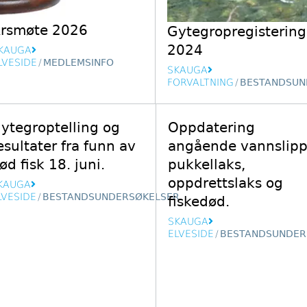
rsmøte 2026
Gytegropregistering
2024
KAUGA
LVESIDE
/
MEDLEMSINFO
SKAUGA
FORVALTNING
/
BESTANDSUN
ytegroptelling og
Oppdatering
esultater fra funn av
angående vannslipp
ød fisk 18. juni.
pukkellaks,
oppdrettslaks og
KAUGA
LVESIDE
/
BESTANDSUNDERSØKELSER
fiskedød.
SKAUGA
ELVESIDE
/
BESTANDSUNDER