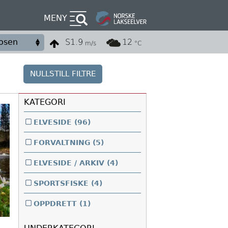
MENY
S
1.9
12
m/s
°C
NULLSTILL FILTRE
KATEGORI
ELVESIDE
(96)
FORVALTNING
(5)
ELVESIDE / ARKIV
(4)
SPORTSFISKE
(4)
OPPDRETT
(1)