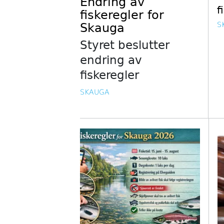
Endring av
f
fiskeregler for
S
Skauga
Styret beslutter
endring av
fiskeregler
SKAUGA