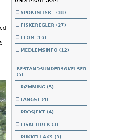
UNDERKATEGORI
SPORTSFISKE
(38)
i
FISKEREGLER
(27)
ved
FLOM
(16)
15
MEDLEMSINFO
(12)
BESTANDSUNDERSØKELSER
(5)
RØMMING
(5)
FANGST
(4)
PROSJEKT
(4)
FISKETIDER
(3)
PUKKELLAKS
(3)