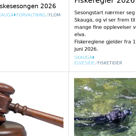
Fiskeregler 2026
iskesesongen 2026
Sesongstart nærmer seg 
KAUGA
FORVALTNING
/
FLOM
Skauga, og vi ser frem til
mange fine opplevelser 
elva.
Fiskereglene gjelder fra 
juni 2026.
SKAUGA
ELVESIDE
/
FISKETIDER