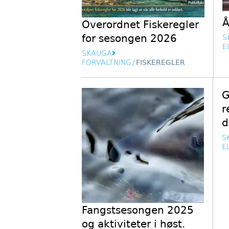
Å
Overordnet Fiskeregler
for sesongen 2026
S
E
SKAUGA
FORVALTNING
/
FISKEREGLER
G
r
d
S
E
Fangstsesongen 2025
og aktiviteter i høst.