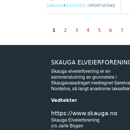
SKAUGA
ELVESIDE
/
SPORTSFISKE
Nåværende
Side
Side
Side
Side
Side
Sid
Sider
1
2
3
4
5
6
7
side
SKAUGA ELVEIERFORENIN
Skauga elveierforening er en
sammenslutning av grunneiere i
Skaugavassdraget medregnet Sørelva
Nordelva, så langt anadrome laksefisk
Vedtekter
https://www.skauga.no
Skauga Elveierforening
c/o Jarle Bogen