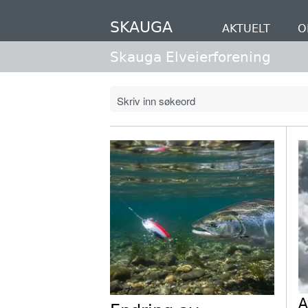
Hopp
til
SKAUGA
AKTUELT
O
hovedinnhold
Skauga Elveierforening
A