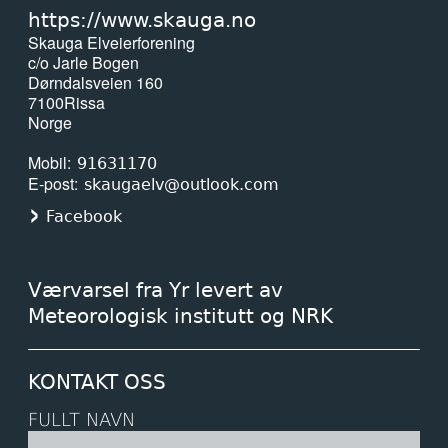
https://www.skauga.no
Skauga Elveierforening
c/o Jarle Bogen
Dørndalsveien 160
7100
Rissa
Norge
Mobil
91631170
E-post
skaugaelv@outlook.com
Facebook
Værvarsel fra Yr levert av
Meteorologisk institutt og NRK
KONTAKT OSS
FULLT NAVN