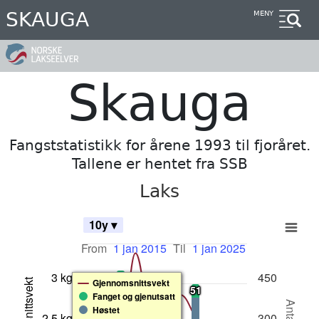
Hopp
SKAUGA
MENY
til
hovedinnhold
Skauga
Fangststatistikk for årene 1993 til fjoråret.
Tallene er hentet fra SSB
Laks
10y ▾
From
1 jan 2015
Til
1 jan 2025
3 kg
450
Gjennomsnittsvekt
51
51
189
189
Fanget og gjenutsatt
Høstet
91
91
58
58
2.5 kg
300