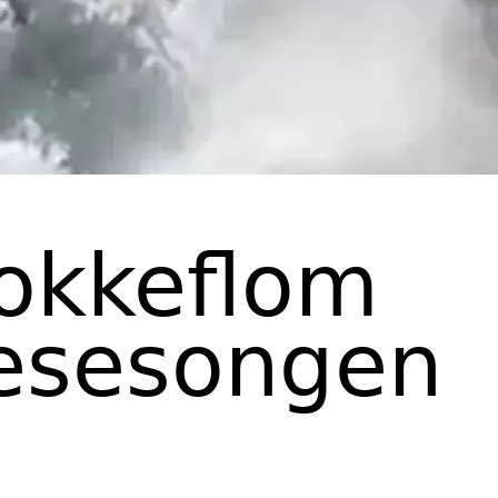
lokkeflom
kesesongen