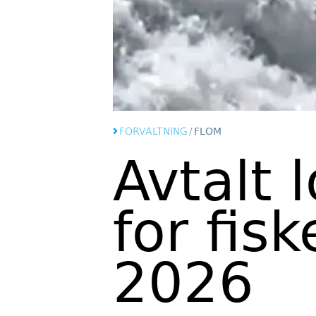
FORVALTNING
/
FLOM
Avtalt 
for fis
2026