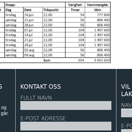
G
KONTAKT OSS
VIL
LA
FULLT NAVN
NAV
 og
 går.
E-POST ADRESSE
E-P