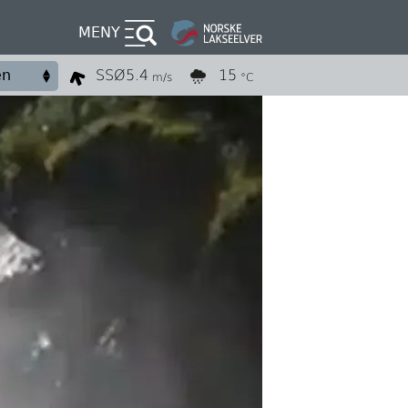
MENY
SSØ
5.4
15
m/s
°C