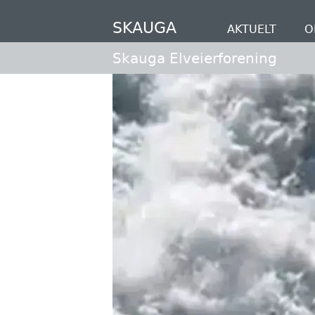
Hopp
til
SKAUGA
AKTUELT
O
hovedinnhold
Skauga Elveierforening