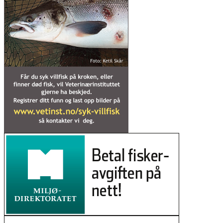
rasere elva
25. mars 2026
Nye teljingar gir håp for villaksen
18. mars 2026
Nasjonalt laksevassdrag: – Aldri sett
slike skader på laks
06. mars 2026
Fisken er tilbake i Skibotnregionen
etter gyro-kamp
03. mars 2026
Repparfjorden: Jo nærmere
gruvedeponiet, jo mer bly, krom og