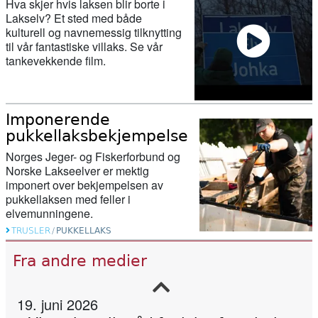
Hva skjer hvis laksen blir borte i
Lakselv? Et sted med både
kulturell og navnemessig tilknytting
til vår fantastiske villaks. Se vår
tankevekkende film.
27. februar 2026
Her ser du hvor mye laks og sjøørret
det er i elvene våre
Imponerende
pukkellaksbekjempelse
11. februar 2026
Norges Jeger- og Fiskerforbund og
Nu starter genskabelsen af Gudenåen
Norske Lakseelver er mektig
ved Vestbirksøerne
imponert over bekjempelsen av
pukkellaksen med feller i
elvemunningene.
11. februar 2026
TRUSLER
/
PUKKELLAKS
Canada stengde 47 lakseoppdrett – då
Fra andre medier
kom villaksen tilbake
19. juni 2026