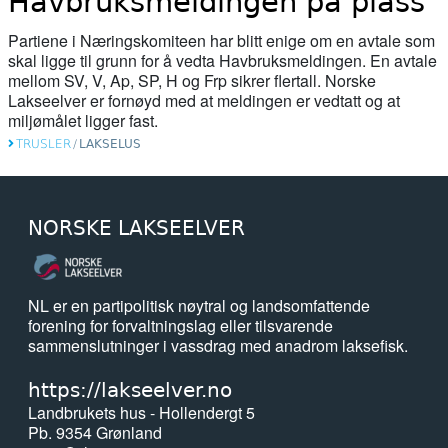
Havbruksmeldingen på plass
06. mai 2026
Partiene i Næringskomiteen har blitt enige om en avtale som
Norwegian fish farms polluting fjords
skal ligge til grunn for å vedta Havbruksmeldingen. En avtale
with waste likened to ‘raw sewage of
mellom SV, V, Ap, SP, H og Frp sikrer flertall. Norske
Lakseelver er fornøyd med at meldingen er vedtatt og at
millions of people’
miljømålet ligger fast.
04. mai 2026
TRUSLER
/
LAKSELUS
Nesten 16.000 fisk ble sortert med
kunstig intelligens i fjor
NORSKE LAKSEELVER
04. mai 2026
Pollution incident in Moray river 'wipes
out' salmon population
NL er en partipolitisk nøytral og landsomfattende
forening for forvaltningslag eller tilsvarende
sammenslutninger i vassdrag med anadrom laksefisk.
24. april 2026
ESA opnar sak mot Noreg for
https://lakseelver.no
gruvedeponering i Førdefjorden
Landbrukets hus - Hollendergt 5
Pb. 9354 Grønland