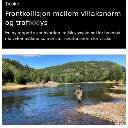
Trusler
19. juni 2026
Frontkollisjon mellom villaksnorm
Vitenskapelig råd for lakseforvaltning:
og trafikklys
– Svært krevende
En ny rapport viser hvordan trafikklyssystemet for havbruk
motvirker målene som er satt i kvalitetsnorm for villaks.
10. juni 2026
Vitenskapsrådet fraråder
fiskeutsettinger
04. juni 2026
Vannmangel kveler fisken i mange
vassdrag
02. juni 2026
Forskning, kunnskap, handling