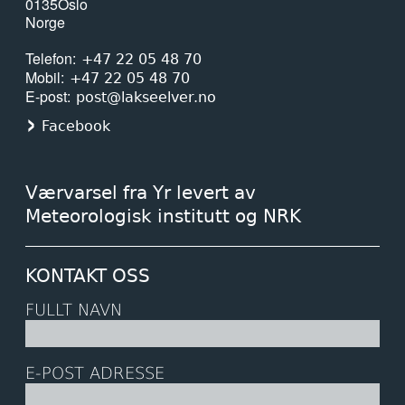
0135
Oslo
24. april 2026
Norge
ESA åpner sak mot Norge: — Vi har
Telefon
+47 22 05 48 70
hatt rett hele tiden!
Mobil
+47 22 05 48 70
E-post
post@lakseelver.no
15. april 2026
Facebook
Her sluker gjedda minst en kvart
million laks i året
Værvarsel fra Yr levert av
15. april 2026
Meteorologisk institutt og NRK
Slik rammer klimaendringene
oppdrettsnæringen
KONTAKT OSS
FULLT NAVN
15. april 2026
Endringar i laksefisket for 2026
E-POST ADRESSE