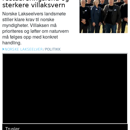
sterkere villaksvern
Norske Lakseelvers landsmøte
stiller klare krav til norske
myndigheter. Villaksen må
prioriteres og løfter om naturvern
må følges opp med konkret
handling.
NORSKE LAKSEELVER
/
POLITIKK
Trusler