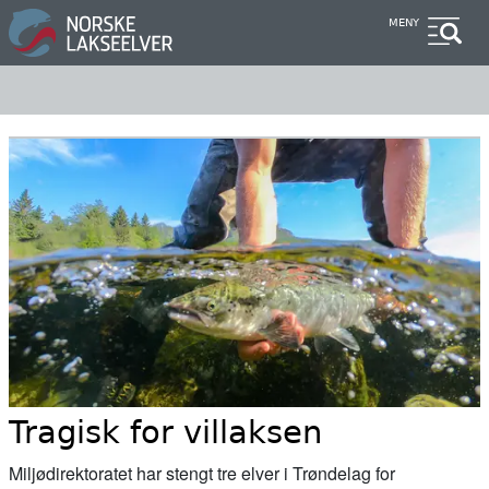
Hopp
MENY
til
hovedinnhold
Tragisk for villaksen
Miljødirektoratet har stengt tre elver i Trøndelag for