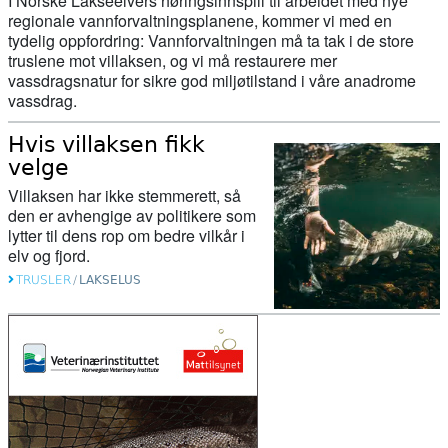
I Norske Lakseelvers høringsinnspill til arbeidet med nye
hatt rett hele tiden!
regionale vannforvaltningsplanene, kommer vi med en
tydelig oppfordring: Vannforvaltningen må ta tak i de store
truslene mot villaksen, og vi må restaurere mer
15. april 2026
vassdragsnatur for sikre god miljøtilstand i våre anadrome
Her sluker gjedda minst en kvart
vassdrag.
million laks i året
Hvis villaksen fikk
velge
15. april 2026
Villaksen har ikke stemmerett, så
Slik rammer klimaendringene
den er avhengige av politikere som
oppdrettsnæringen
lytter til dens rop om bedre vilkår i
elv og fjord.
15. april 2026
TRUSLER
/
LAKSELUS
Endringar i laksefisket for 2026
07. april 2026
Fryktar nytt kjempekraftverk skal