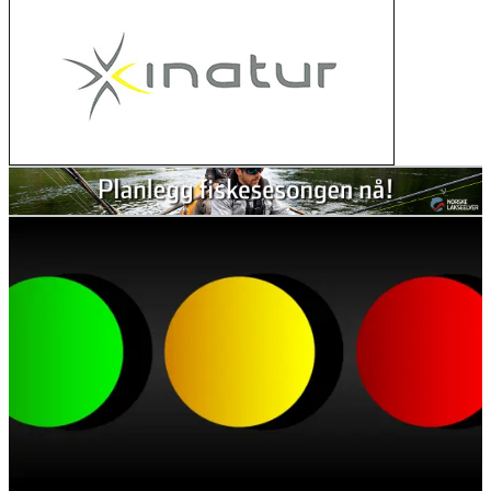
nikkel i hysa
02. mars 2026
Judge sides with salmon against Trump
administration in hydropower ruling
27. februar 2026
Her ser du hvor mye laks og sjøørret
det er i elvene våre
11. februar 2026
Nu starter genskabelsen af Gudenåen
ved Vestbirksøerne
11. februar 2026
Canada stengde 47 lakseoppdrett – då
kom villaksen tilbake