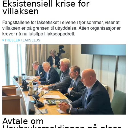
Eksistensiell krise for
02. juni 2026
villaksen
Tanaelva: Nesten all laks dør før de
Fangsttallene for laksefisket i elvene i fjor sommer, viser at
kommer ut av elva
villaksen er på grensen til utryddelse. Atten organisasjoner
krever nå nullutslipp i lakseoppdrett.
20. mai 2026
TRUSLER
/
LAKSELUS
Naturvernforbundet i Stjørdal og
Meråker arrangerer naturgledetur på
Hellstranda
07. mai 2026
Årets overvåking av lakselus er i gang
07. mai 2026
Slik kartlegges unglaksens utvandring
Avtale om