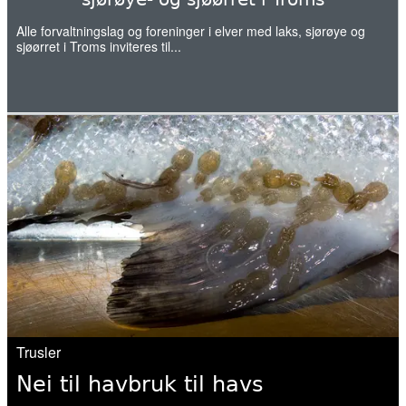
kommer ut av elva
Alle forvaltningslag og foreninger i elver med laks, sjørøye og
sjøørret i Troms inviteres til...
20. mai 2026
Naturvernforbundet i Stjørdal og
Meråker arrangerer naturgledetur på
Hellstranda
07. mai 2026
Årets overvåking av lakselus er i gang
07. mai 2026
Slik kartlegges unglaksens utvandring
Trusler
06. mai 2026
Nei til havbruk til havs
Norwegian fish farms polluting fjords