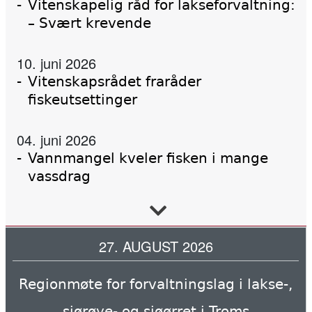
Vitenskapelig råd for lakseforvaltning:
– Svært krevende
10. juni 2026
Vitenskapsrådet fraråder
fiskeutsettinger
04. juni 2026
Vannmangel kveler fisken i mange
vassdrag
02. juni 2026
Forskning, kunnskap, handling
27. AUGUST 2026
Regionmøte for forvaltningslag i lakse-,
02. juni 2026
Tanaelva: Nesten all laks dør før de
sjørøye- og sjøørret i Troms