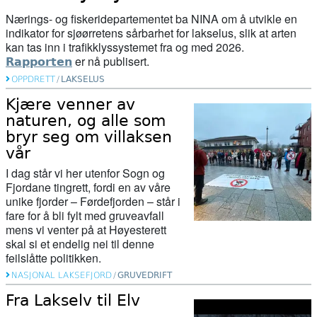
Nærings- og fiskeridepartementet
ba
NINA
om å utvikle en
indikator for sjøørretens sårbarhet for lakselus, slik at arten
kan tas inn i trafikklyssystemet fra og med 2026.
er nå publisert.
Rapporten
OPPDRETT
/
LAKSELUS
Kjære venner av
naturen, og alle som
bryr seg om villaksen
vår
I dag står vi her utenfor Sogn og
Fjordane tingrett, fordi en av våre
unike fjorder – Førdefjorden – står i
fare for å bli fylt med gruveavfall
mens vi venter på at Høyesterett
skal si et endelig nei til denne
feilslåtte politikken.
NASJONAL LAKSEFJORD
/
GRUVEDRIFT
Fra Lakselv til Elv