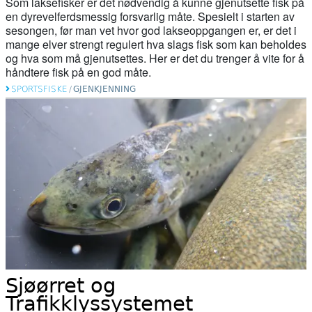
Som laksefisker er det nødvendig å kunne gjenutsette fisk på
en dyrevelferdsmessig forsvarlig måte. Spesielt i starten av
sesongen, før man vet hvor god lakseoppgangen er, er det i
mange elver strengt regulert hva slags fisk som kan beholdes
og hva som må gjenutsettes. Her er det du trenger å vite for å
håndtere fisk på en god måte.
SPORTSFISKE
/
GJENKJENNING
Sjøørret og
Trafikklyssystemet