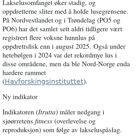
Lakselusomfanget
øker stadig, og
oppdretterne sliter med å holde lusegrensene.
På Nordvestlandet og i Trøndelag (
PO5 og
PO6)
har det samlet sett aldri tidligere vært
registrert flere voksne hunnlus på
oppdrettsfisk enn i august 2025. Også under
hetebølgen i 2024 var det rekordmye lus i
disse områdene, men da ble Nord-Norge enda
hardere rammet
(
).
Havforskingsinstituttet
Ny indikator
Itrutta
Indikatoren (
) måler nedgang i
fitness
sjøørretens
(overlevelse og
reproduksjon) som følge av lakseluspåslag.