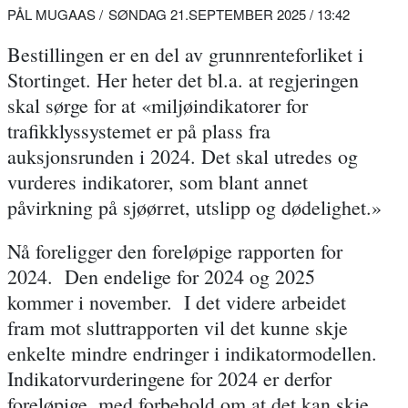
PÅL MUGAAS
SØNDAG 21.SEPTEMBER 2025 / 13:42
Bestillingen er en del av
grunnrenteforliket
i
Stortinget. Her heter det bl.a. at regjeringen
skal sørge for at «miljøindikatorer for
trafikklyssystemet er på plass fra
auksjonsrunden i 2024. Det skal utredes og
vurderes indikatorer, som blant annet
påvirkning på sjøørret, utslipp og dødelighet.»
Nå foreligger den foreløpige rapporten for
2024. Den endelige for 2024 og 2025
kommer i november. I det videre arbeidet
fram mot sluttrapporten vil det kunne skje
enkelte mindre endringer i indikatormodellen.
Indikatorvurderingene for 2024 er derfor
foreløpige, med forbehold om at det kan skje