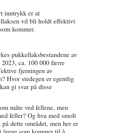
t inntrykk er at
laksen vil bli holdt effektivt
ne som kommer.
irkes pukkellaksbestandene av
i 2023, ca. 100 000 færre
fektive fjerningen av
on? Hvor stedegen er egentlig
kan gi svar på disse
nsom måte ved fellene, men
 med feller? Og hva med smolt
g på dette området, men her er
i årene som kommer til å