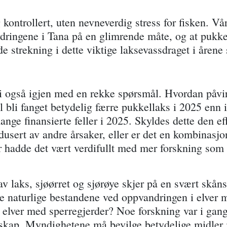
kontrollert, uten nevneverdig stress for fisken. Vår
ordringene i Tana på en glimrende måte, og at pukkel
 strekning i dette viktige laksevassdraget i åre
 vi også igjen med en rekke spørsmål. Hvordan påv
il bli fanget betydelig færre pukkellaks i 2025 enn 
nge finansierte feller i 2025. Skyldes dette den ef
edusert av andre årsaker, eller er det en kombinasj
r hadde det vært verdifullt med mer forskning som 
av laks, sjøørret og sjørøye skjer på en svært skå
de naturlige bestandene ved oppvandringen i elver
a elver med sperregjerder? Noe forskning var i gan
nskap. Myndighetene må bevilge betydelige midler 