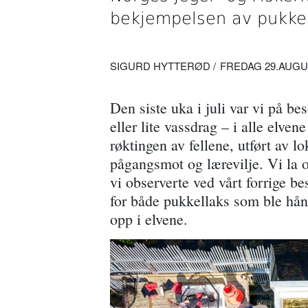
bekjempelsen av pukkel
SIGURD HYTTERØD
FREDAG 29.AUGUST
Den siste uka i juli var vi på be
eller lite vassdrag – i alle elven
røktingen av fellene, utført av 
pågangsmot og lærevilje. Vi la 
vi observerte ved vårt forrige be
for både pukkellaks som ble hånd
opp i elvene.