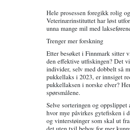
Hele prosessen foregikk rolig og 
Veterinærinstituttet har løst utf
unna mange mil med lakseførende
Trenger mer forskning
Etter besøket i Finnmark sitter
den effektive utfiskingen? Det v
individer, selv med dobbelt så ma
pukkellaks i 2023, er innsiget r
pukkellaksen i norske elver? He
spørsmålene.
Selve sorteringen og oppslippet 
hvor mye påvirkes gytefisken i 
og vinterstøinger som skal ut fr
det uten tvil behov for mer kun