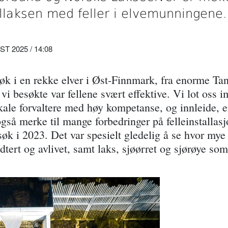
laksen med feller i elvemunningene.
 2025 / 14:08
søk i en rekke elver i Øst-Finnmark, fra enorme Tan
e vi besøkte var fellene svært effektive. Vi lot oss 
lokale forvaltere med høy kompetanse, og innleide, 
også merke til mange forbedringer på felleinstalla
søk i 2023. Det var spesielt gledelig å se hvor mye 
tert og avlivet, samt laks, sjøørret og sjørøye som 