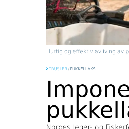
Hurtig og effektiv avliving av 
TRUSLER
/
PUKKELLAKS
Impone
pukkel
Norges Jeger- og Fisker