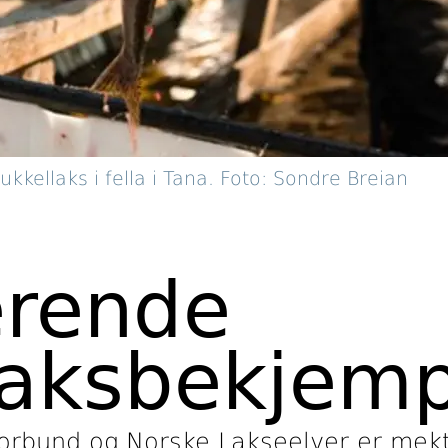
pukkellaks i fella i Tana. Foto: Sondre Breian
rende
laksbekjem
forbund og Norske Lakseelver er mek