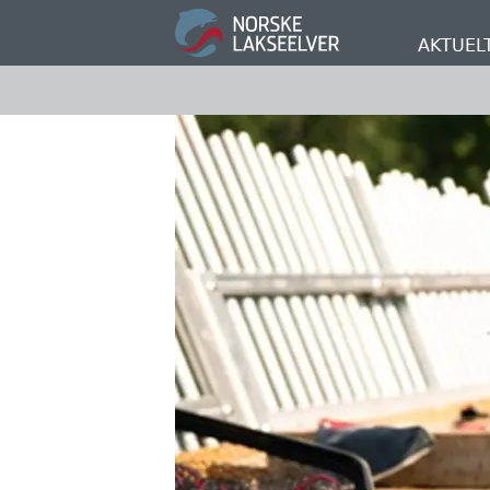
Hopp
til
AKTUEL
hovedinnhold