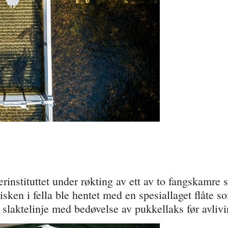
rinstituttet under røkting av ett av to fangskamre 
isken i fella ble hentet med en spesiallaget flåte 
 slaktelinje med bedøvelse av pukkellaks før avlivi