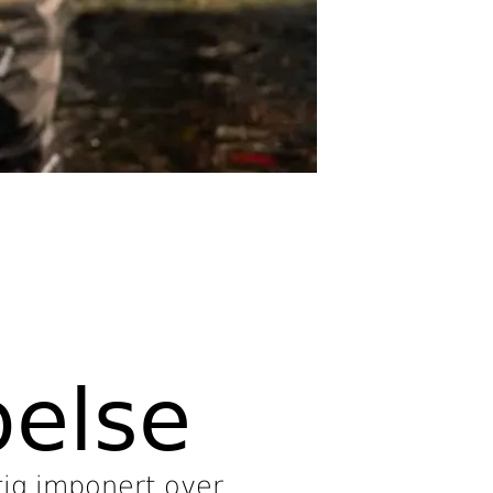
pelse
tig imponert over