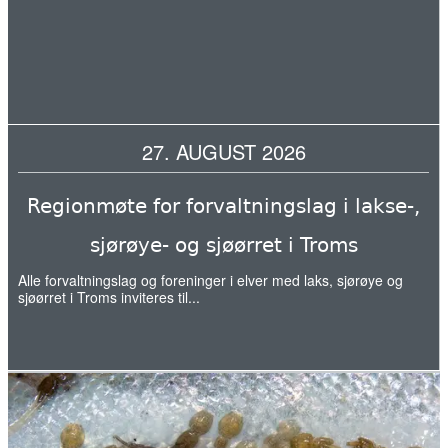
kommer ut av elva
20. mai 2026
Naturvernforbundet i Stjørdal og
Meråker arrangerer naturgledetur på
27. AUGUST 2026
Hellstranda
07. mai 2026
Regionmøte for forvaltningslag i lakse-,
Årets overvåking av lakselus er i gang
sjørøye- og sjøørret i Troms
Alle forvaltningslag og foreninger i elver med laks, sjørøye og
sjøørret i Troms inviteres til...
07. mai 2026
Slik kartlegges unglaksens utvandring
06. mai 2026
Norwegian fish farms polluting fjords