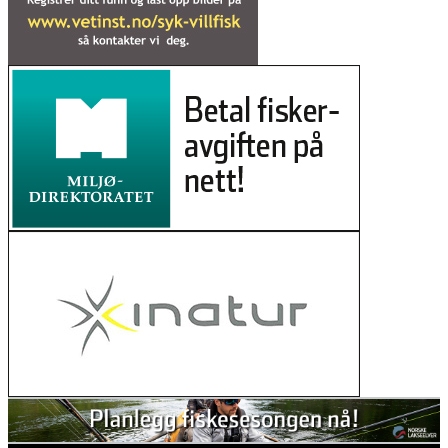
nikkel i hysa
02. mars 2026
Judge sides with salmon against Trump
administration in hydropower ruling
27. februar 2026
Her ser du hvor mye laks og sjøørret
det er i elvene våre
11. februar 2026
Nu starter genskabelsen af Gudenåen
ved Vestbirksøerne
11. februar 2026
Canada stengde 47 lakseoppdrett – då
kom villaksen tilbake