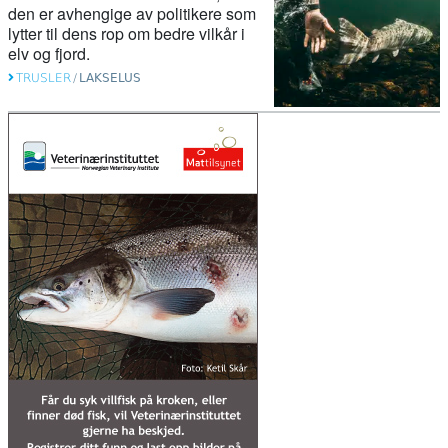
rasere elva
den er avhengige av politikere som
lytter til dens rop om bedre vilkår i
elv og fjord.
25. mars 2026
TRUSLER
/
LAKSELUS
Nye teljingar gir håp for villaksen
18. mars 2026
Nasjonalt laksevassdrag: – Aldri sett
slike skader på laks
06. mars 2026
Fisken er tilbake i Skibotnregionen
etter gyro-kamp
03. mars 2026
Repparfjorden: Jo nærmere
gruvedeponiet, jo mer bly, krom og