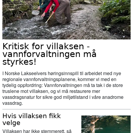
hatt rett hele tiden!
15. april 2026
Her sluker gjedda minst en kvart
million laks i året
Kritisk for villaksen -
15. april 2026
vannforvaltningen må
Slik rammer klimaendringene
styrkes!
oppdrettsnæringen
I Norske Lakseelvers høringsinnspill til arbeidet med nye
regionale vannforvaltningsplanene, kommer vi med en
15. april 2026
tydelig oppfordring: Vannforvaltningen må ta tak i de store
truslene mot villaksen, og vi må restaurere mer
Endringar i laksefisket for 2026
vassdragsnatur for sikre god miljøtilstand i våre anadrome
vassdrag.
Hvis villaksen fikk
07. april 2026
velge
Fryktar nytt kjempekraftverk skal
Villaksen har ikke stemmerett, så