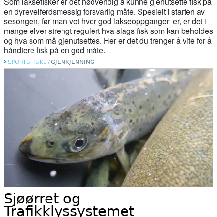
Som laksefisker er det nødvendig å kunne gjenutsette fisk på
en dyrevelferdsmessig forsvarlig måte. Spesielt i starten av
sesongen, før man vet hvor god lakseoppgangen er, er det i
mange elver strengt regulert hva slags fisk som kan beholdes
og hva som må gjenutsettes. Her er det du trenger å vite for å
håndtere fisk på en god måte.
SPORTSFISKE
/
GJENKJENNING
Sjøørret og
Trafikklyssystemet