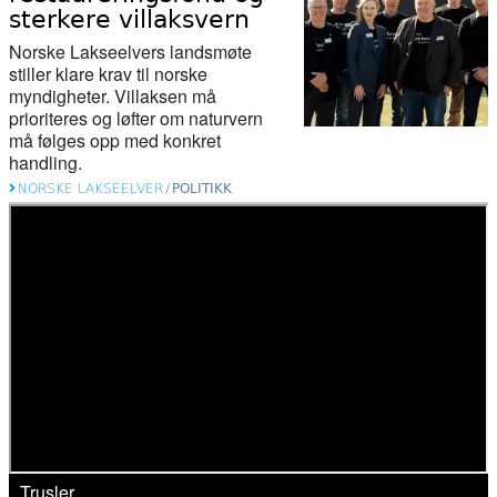
sterkere villaksvern
Norske Lakseelvers landsmøte
stiller klare krav til norske
myndigheter. Villaksen må
prioriteres og løfter om naturvern
må følges opp med konkret
handling.
NORSKE LAKSEELVER
/
POLITIKK
Trusler