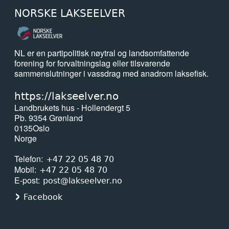
24. april 2026
NORSKE LAKSEELVER
ESA åpner sak mot Norge: — Vi har
hatt rett hele tiden!
NL er en partipolitisk nøytral og landsomfattende
forening for forvaltningslag eller tilsvarende
15. april 2026
sammenslutninger i vassdrag med anadrom laksefisk.
Her sluker gjedda minst en kvart
million laks i året
https://lakseelver.no
Landbrukets hus - Hollendergt 5
Pb. 9354 Grønland
15. april 2026
0135
Oslo
Slik rammer klimaendringene
Norge
oppdrettsnæringen
Telefon
+47 22 05 48 70
Mobil
+47 22 05 48 70
15. april 2026
E-post
post@lakseelver.no
Endringar i laksefisket for 2026
Facebook