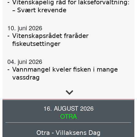
Vitenskapelig råd for lakseforvaltning:
– Svært krevende
10. juni 2026
Vitenskapsrådet fraråder
fiskeutsettinger
04. juni 2026
Vannmangel kveler fisken i mange
vassdrag
02. juni 2026
Forskning, kunnskap, handling
16. AUGUST 2026
OTRA
02. juni 2026
Otra - Villaksens Dag
Tanaelva: Nesten all laks dør før de