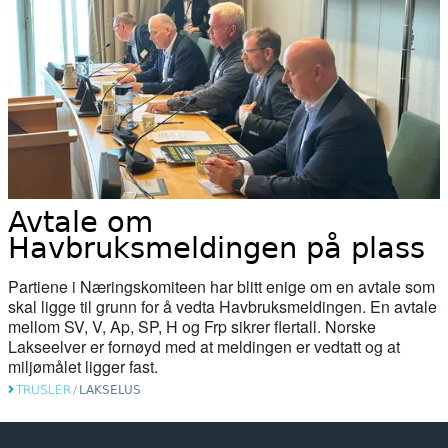
06. mai 2026
Norwegian fish farms polluting fjords
with waste likened to ‘raw sewage of
millions of people’
04. mai 2026
Nesten 16.000 fisk ble sortert med
kunstig intelligens i fjor
Avtale om
Havbruksmeldingen på plass
04. mai 2026
Pollution incident in Moray river 'wipes
Partiene i Næringskomiteen har blitt enige om en avtale som
out' salmon population
skal ligge til grunn for å vedta Havbruksmeldingen. En avtale
mellom SV, V, Ap, SP, H og Frp sikrer flertall. Norske
Lakseelver er fornøyd med at meldingen er vedtatt og at
24. april 2026
miljømålet ligger fast.
ESA opnar sak mot Noreg for
TRUSLER
/
LAKSELUS
gruvedeponering i Førdefjorden