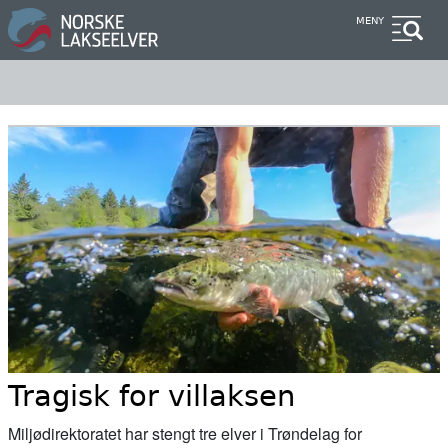
Hopp
MENY
til
hovedinnhold
Tragisk for villaksen
Miljødirektoratet har stengt tre elver i Trøndelag for