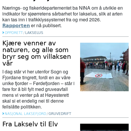
Nærings- og fiskeridepartementet
ba
NINA
om å utvikle en
indikator for sjøørretens sårbarhet for lakselus, slik at arten
kan tas inn i trafikklyssystemet fra og med 2026.
er nå publisert.
Rapporten
OPPDRETT
/
LAKSELUS
Kjære venner av
naturen, og alle som
bryr seg om villaksen
vår
I dag står vi her utenfor Sogn og
Fjordane tingrett, fordi en av våre
unike fjorder – Førdefjorden – står i
fare for å bli fylt med gruveavfall
mens vi venter på at Høyesterett
skal si et endelig nei til denne
feilslåtte politikken.
NASJONAL LAKSEFJORD
/
GRUVEDRIFT
Fra Lakselv til Elv