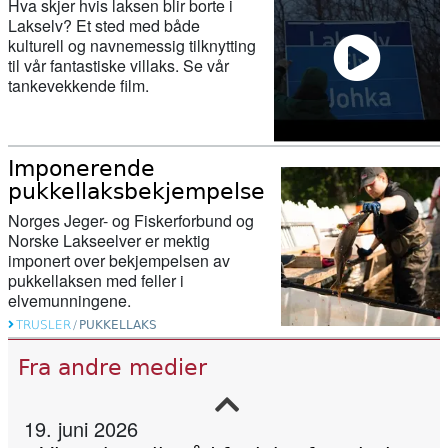
Hva skjer hvis laksen blir borte i
Lakselv? Et sted med både
kulturell og navnemessig tilknytting
til vår fantastiske villaks. Se vår
tankevekkende film.
27. februar 2026
Her ser du hvor mye laks og sjøørret
det er i elvene våre
Imponerende
pukkellaksbekjempelse
11. februar 2026
Norges Jeger- og Fiskerforbund og
Nu starter genskabelsen af Gudenåen
Norske Lakseelver er mektig
ved Vestbirksøerne
imponert over bekjempelsen av
pukkellaksen med feller i
elvemunningene.
11. februar 2026
TRUSLER
/
PUKKELLAKS
Canada stengde 47 lakseoppdrett – då
Fra andre medier
kom villaksen tilbake
19. juni 2026