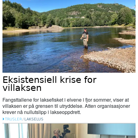
02. juni 2026
Tanaelva: Nesten all laks dør før de
kommer ut av elva
20. mai 2026
Naturvernforbundet i Stjørdal og
Meråker arrangerer naturgledetur på
Hellstranda
07. mai 2026
Eksistensiell krise for
villaksen
Årets overvåking av lakselus er i gang
Fangsttallene for laksefisket i elvene i fjor sommer, viser at
villaksen er på grensen til utryddelse. Atten organisasjoner
07. mai 2026
krever nå nullutslipp i lakseoppdrett.
Slik kartlegges unglaksens utvandring
TRUSLER
/
LAKSELUS