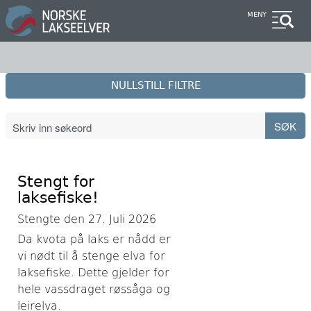
Hopp
MENY
til
hovedinnhold
NULLSTILL FILTRE
Stengt for
laksefiske!
Stengte den 27. Juli 2026
Da kvota på laks er nådd er
vi nødt til å stenge elva for
laksefiske. Dette gjelder for
hele vassdraget røssåga og
leirelva.