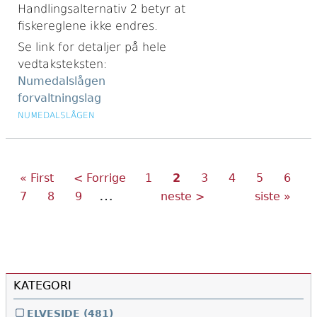
Handlingsalternativ 2 betyr at
fiskereglene ikke endres.
Se link for detaljer på hele
vedtaksteksten:
Numedalslågen
forvaltningslag
NUMEDALSLÅGEN
Første
Forrige
Side
Nåværende
Side
Side
Side
Side
Sider
« First
< Forrige
1
2
3
4
5
6
side
side
side
…
Side
Side
Side
Neste
Siste
7
8
9
neste >
siste »
side
side
KATEGORI
ELVESIDE
(481)