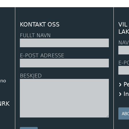
KONTAKT OSS
VIL
LA
FULLT NAVN
NAV
E-POST ADRESSE
E-P
BESKJED
.no
P
I
 NRK