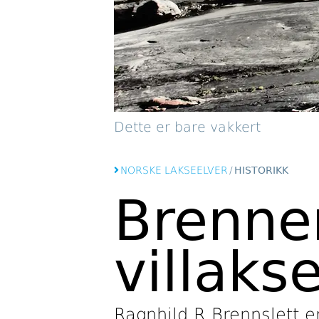
Dette er bare vakkert
NORSKE LAKSEELVER
/
HISTORIKK
Brenner
villaks
Ragnhild R Brennslett 