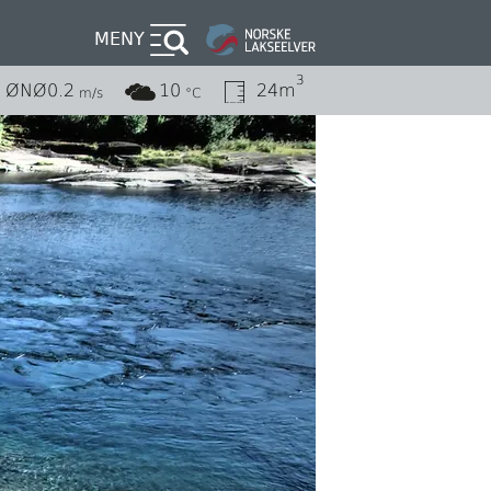
MENY
3
ØNØ
0.2
10
24m
m/s
°C