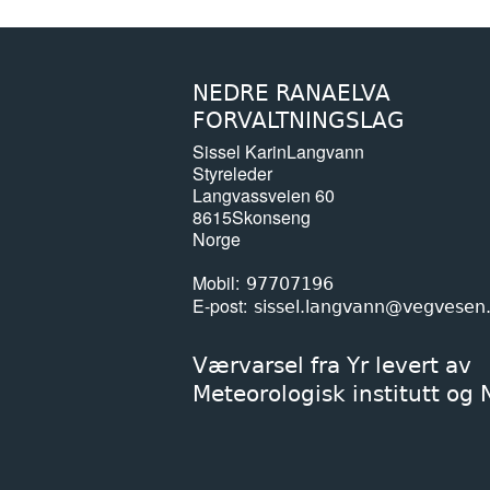
NEDRE RANAELVA
FORVALTNINGSLAG
Sissel Karin
Langvann
Styreleder
Langvassveien 60
8615
Skonseng
Norge
Mobil
97707196
E-post
sissel.langvann@vegvesen
Værvarsel fra Yr levert av
Meteorologisk institutt og