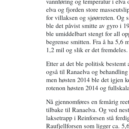
vannføring og temperatur i elva o
elva og fjorden store masseutsli
for villaksen og sjøørreten. Og 
ble det påvist smitte av gyro i 1
ble umiddelbart stengt for all op
begrense smitten. Fra å ha 5,6 m
1,2 mil og slik er det fremdeles.
Etter at det ble politisk bestemt
også til Ranaelva og behandling 
men høsten 2014 ble det igjen k
rotenon høsten 2014 og fullskal
Nå gjennomføres en femårig reeta
tilbake til Ranaelva. Og ved nest
laksetrapp i Reinforsen stå ferdi
Raufjellforsen som ligger ca. 5,6