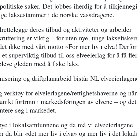
politiske saker. Det jobbes iherdig for å tilkjenneg
tige laksestammer i de norske vassdragene.
ttelegge deres tilbud og aktiviteter og arbeider
kruttering er viktig – for uten nye, unge laksefisker
det ikke med vårt motto «For mer liv i elva! Derfor
 superviktig tilbud til oss elveeierlag for å få fle
leve gleden med å fiske laks.
nisering og driftplanarbeid bistår NL elveeierlagen
ig verktøy for elveierlagene/rettighetshaverne og når
t unikt fortrinn i markedsføringen av elvene – og det
ientere seg i markedet.
 mye i lokalsamfunnene og da må vi elveeierlagene
r da blir «det mer liv i elva» og mer liv i det lokal