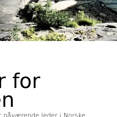
 for
en
er nåværende leder i Norske