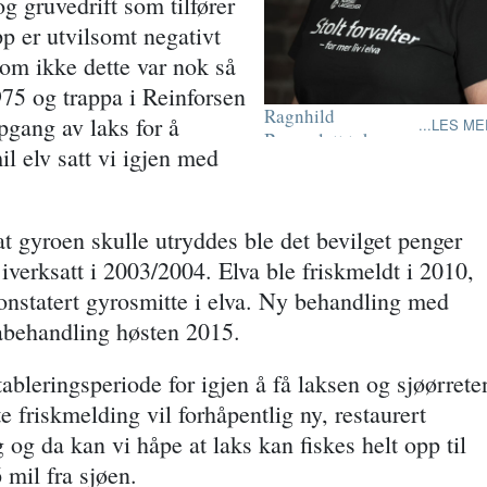
g gruvedrift som tilfører
pp er utvilsomt negativt
som ikke dette var nok så
975 og trappa i Reinforsen
Ragnhild
pgang av laks for å
LES ME
Brennslett tok over
il elv satt vi igjen med
ledervervet i
Norske Lakseelver
på årsmøtet i 2016.
Hun er første
 at gyroen skulle utryddes ble det bevilget penger
kvinne i
iverksatt i 2003/2004. Elva ble friskmeldt i 2010,
ledervervet.
onstatert gyrosmitte i elva. Ny behandling med
abehandling høsten 2015.
bleringsperiode for igjen å få laksen og sjøørrete
e friskmelding vil forhåpentlig ny, restaurert
g og da kan vi håpe at laks kan fiskes helt opp til
 mil fra sjøen.