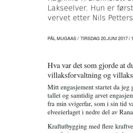
Lakseelver. Hun er først
vervet etter Nils Pette
PÅL MUGAAS
TIRSDAG 20.JUNI 2017 / 
Hva var det som gjorde at du
villaksforvaltning og villak
Mitt engasjement startet da jeg g
tallet og samtidig arvet engasjem
fra min svigerfar, som i sin tid v
elveeierlaget i nedre del av Ran
Kraftutbygging med flere kraftv