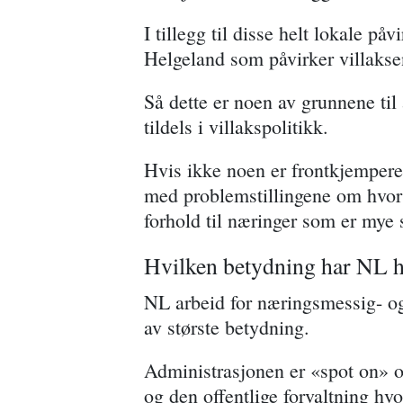
I tillegg til disse helt lokale p
Helgeland som påvirker villaksen
Så dette er noen av grunnene til
tildels i villakspolitikk.
Hvis ikke noen er frontkjempere 
med problemstillingene om hvor vi
forhold til næringer som er mye 
Hvilken betydning har NL ha
NL arbeid for næringsmessig- og 
av største betydning.
Administrasjonen er «spot on» o
og den offentlige forvaltning hvo