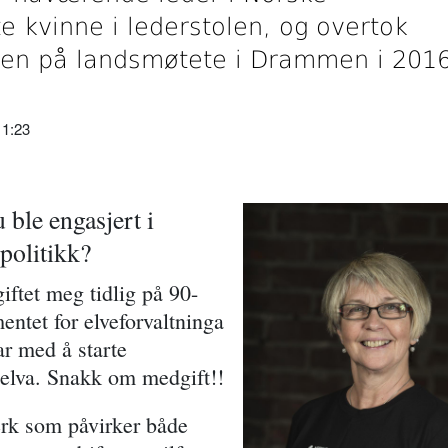
e kvinne i lederstolen, og overtok
rsen på landsmøtete i Drammen i 2016
11:23
 ble engasjert i
spolitikk?
iftet meg tidlig på 90-
entet for elveforvaltninga
ar med å starte
aelva. Snakk om medgift!!
erk som påvirker både