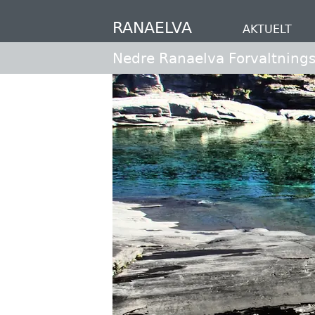
Hopp
til
RANAELVA
AKTUELT
hovedinnhold
Nedre Ranaelva Forvaltnings