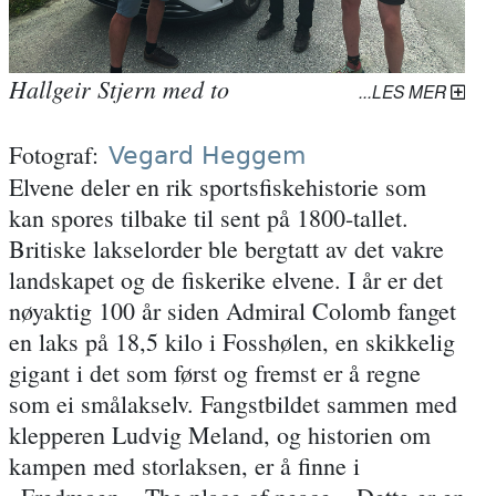
Hallgeir Stjern med to
LES MER
forventningsfulle laksefiskere før
årets sesongstart.
Fotograf
Vegard Heggem
Elvene deler en rik sportsfiskehistorie som
kan spores tilbake til sent på 1800-tallet.
Britiske lakselorder ble bergtatt av det vakre
landskapet og de fiskerike elvene. I år er det
nøyaktig 100 år siden Admiral Colomb fanget
en laks på 18,5 kilo i Fosshølen, en skikkelig
gigant i det som først og fremst er å regne
som ei smålakselv. Fangstbildet sammen med
klepperen Ludvig Meland, og historien om
kampen med storlaksen, er å finne i