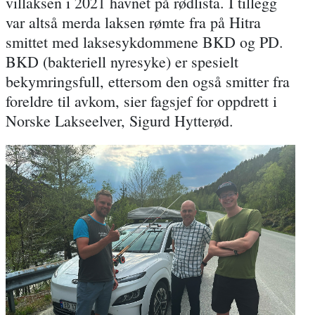
villaksen i 2021 havnet på rødlista. I tillegg
var altså merda laksen rømte fra på Hitra
smittet med laksesykdommene BKD og PD.
BKD (bakteriell nyresyke) er spesielt
bekymringsfull, ettersom den også smitter fra
foreldre til avkom, sier fagsjef for oppdrett i
Norske Lakseelver, Sigurd Hytterød.