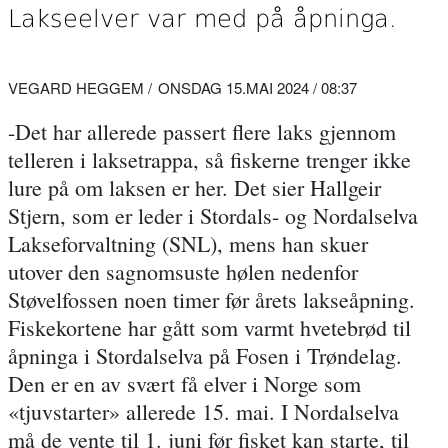
Lakseelver var med på åpninga.
VEGARD HEGGEM
ONSDAG 15.MAI 2024 / 08:37
-Det har allerede passert flere laks gjennom
telleren i laksetrappa, så fiskerne trenger ikke
lure på om laksen er her. Det sier Hallgeir
Stjern, som er leder i Stordals- og Nordalselva
Lakseforvaltning (SNL), mens han skuer
utover den sagnomsuste hølen nedenfor
Støvelfossen noen timer før årets lakseåpning.
Fiskekortene har gått som varmt hvetebrød til
åpninga i Stordalselva på Fosen i Trøndelag.
Den er en av svært få elver i Norge som
«tjuvstarter» allerede 15. mai. I Nordalselva
må de vente til 1. juni før fisket kan starte, til