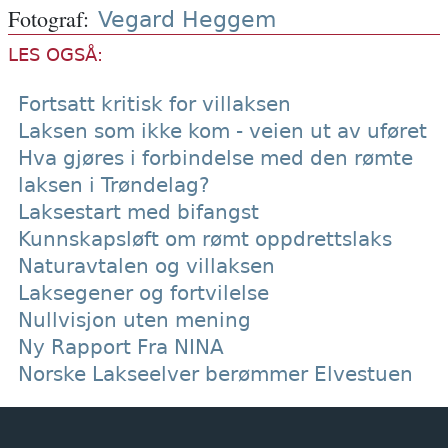
forvaltes på strålende vis av
Fotograf
Vegard Heggem
Fredmoens Venner.
LES OGSÅ:
Fortsatt kritisk for villaksen
Laksen som ikke kom - veien ut av uføret
Hva gjøres i forbindelse med den rømte
laksen i Trøndelag?
Laksestart med bifangst
Kunnskapsløft om rømt oppdrettslaks
Naturavtalen og villaksen
Laksegener og fortvilelse
Nullvisjon uten mening
Ny Rapport Fra NINA
Norske Lakseelver berømmer Elvestuen