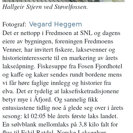
Hallgeir Stjern ved Støvelfossen.
Fotograf
Vegard Heggem
Det er nettopp i Fredmoen at SNL og dagens
eiere av bygningen, foreningen Fredmoens
Venner, har invitert fiskere, laksevenner og
historieinteresserte til en markering av årets
lakseåpning. Fiskesuppe fra Fosen Fjordhotel
og kaffe og kaker sendes rundt bordene mens
vi får høre faglige innlegg og historier fra
elva. Det er tydelig at laksefisketradisjonene
betyr mye i Åfjord. Og sannelig fikk
entusiastene tidlig noe å glede seg over i årets
sesong: kl 02:05 ble årets første laks landet.
En sølvblank mellomlaks på 3,8 kilo falt for
flua til Eskil Ratdal. Norske Lakseelver