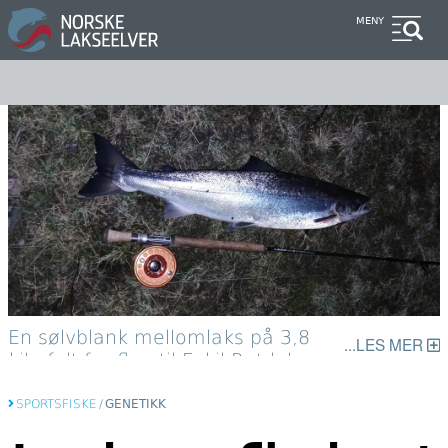
Hopp
MENY
til
hovedinnhold
En sølvblank mellomlaks på 3,8
LES MER
kilo falt for flua til Eskil Ratdal.
Foto: Privat
SPORTSFISKE
/
GENETIKK