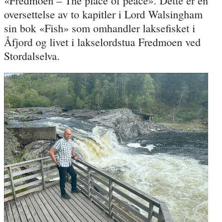
«Fredmoen – The place of peace». Dette er en
oversettelse av to kapitler i Lord Walsingham
sin bok «Fish» som omhandler laksefisket i
Åfjord og livet i lakselordstua Fredmoen ved
Stordalselva.