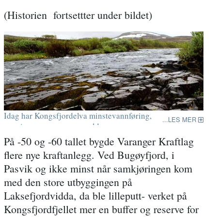
(Historien fortsettter under bildet)
Idag har Kongsfjordelva minstevannføring,
LES MER
men i nærmere en mannsalder var
sommerens lave vannføring et stort problem.
På -50 og -60 tallet bygde Varanger Kraftlag
flere nye kraftanlegg. Ved Bugøyfjord, i
Pasvik og ikke minst når samkjøringen kom
med den store utbyggingen på
Laksefjordvidda, da ble lilleputt- verket på
Kongsfjordfjellet mer en buffer og reserve for