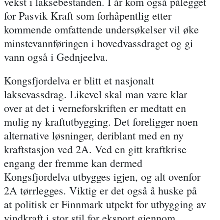
vekst i laksebestanden. I år kom også pålegget
for Pasvik Kraft som forhåpentlig etter
kommende omfattende undersøkelser vil øke
minstevannføringen i hovedvassdraget og gi
vann også i Gednjeelva.
Kongsfjordelva er blitt et nasjonalt
laksevassdrag. Likevel skal man være klar
over at det i verneforskriften er medtatt en
mulig ny kraftutbygging. Det foreligger noen
alternative løsninger, deriblant med en ny
kraftstasjon ved 2A. Ved en gitt kraftkrise
engang der fremme kan dermed
Kongsfjordelva utbygges igjen, og alt ovenfor
2A tørrlegges. Viktig er det også å huske på
at politisk er Finnmark utpekt for utbygging av
vindkraft i stor stil for eksport gjennom