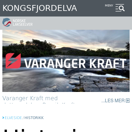
Hopp
KONGSFJORDELVA
MENY
til
hovedinnhold
Varanger Kraft med
LES MER
datterselskap Pasvik Kraft
regulerer Kongsfjordelva
ELVESIDE
/
HISTORIKK