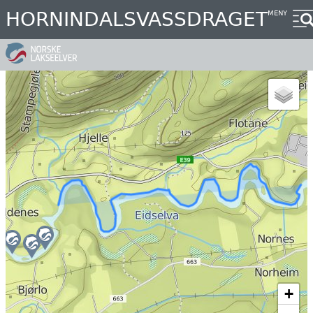
Hopp
HORNINDALSVASSDRAGET
MENY
til
hovedinnhold
+