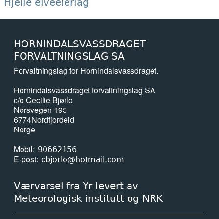
Hjelle elveeierlag
HORNINDALSVASSDRAGET
FORVALTNINGSLAG SA
Forvaltningslag for Hornindalsvassdraget.
Hornindalsvassdraget forvaltningslag SA
c/o Cecilie Bjørlo
Norsvegen 195
6774
Nordfjordeid
Norge
Mobil
90662156
E-post
cbjorlo@hotmail.com
Værvarsel fra Yr levert av
Meteorologisk institutt og NRK