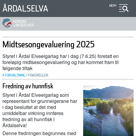
Hopp
ÅRDALSELVA
MENY
til
hovedinnhold
Midtsesongevaluering 2025
Styret i Årdal Elveeigarlag har i dag (7.6.25) foretatt en
foreløpig midtsesongevaluering og har kommet fram til
følgende tiltak
FORVALTNING
/
FISKEREGLER
Fredning av hunnfisk
Styret i Årdal Elveeigarlag som
representant for grunneigerane har
i dag besluttet at det med
umiddelbar virkning innføres
fredning av all hunnfisk i
Årdalselva!
Denne fredningen begrunnes med