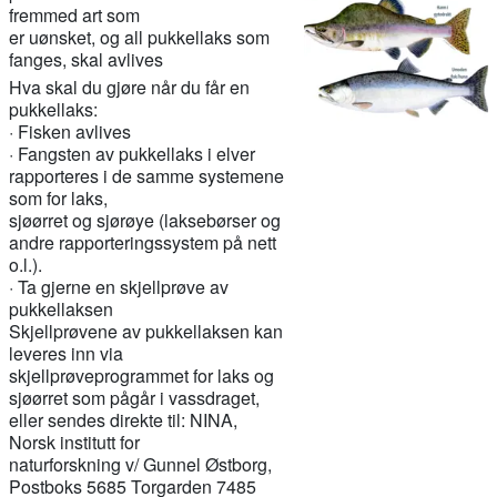
fremmed art som
er uønsket, og all pukkellaks som
fanges, skal avlives
Hva skal du gjøre når du får en
pukkellaks:
·
Fisken avlives
·
Fangsten av pukkellaks i elver
rapporteres i de samme systemene
som for laks,
sjøørret og sjørøye
(laksebørser og
andre rapporteringssystem på nett
o.l.).
·
Ta
gjerne
en skjellprøve av
pukkellaksen
Skjellprøvene av pukkellaksen kan
lever
e
s inn via
skjellprøveprogrammet for laks og
sjøørret som pågår i vassdraget
,
eller sendes direkte til
:
NINA,
Norsk institutt for
naturforskning v/ Gunnel Østborg,
Postboks 5685 Torgarden 7485