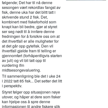
følgende; Det har til nå denne
sesongen vært rekordlav fangst av
fisk, denne uka har det blitt tatt i
skrivende stund 2 fisk. Det,
kombinert med fiskeforhold som
knapt kan bli bedre, gjør at styret
ser seg nødt til å innføre denne
fredningen for å forsikre oss om at
det ihvertfall er alle muligheter for
at det går opp gytefisk. Den vil
ihvertfall gjelde fram til telling er
gjennomført (forhåpentligvis starten
av juli) og vil bli tatt opp til
vurdering ifm
midtsesongevaluering.
Til sammenligning ble det i uke 24
i 2022 tatt 85 fisk... Det setter det litt
i perspektiv.
Styret følger opp situasjonen nøye
utover, og håper at dere som fisker
kan hjelpe oss å spre denne
informasjonen til andre fiskere slik