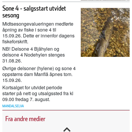
Sone 4 - salgsstart utvidet
sesong
Midtsesongevalueringen medførte
åpning av fiske i sone 4 til
15.09.26. Dette er innenfor dagens
27. februar 2026
fiskeforskrift.
Her ser du hvor mye laks og sjøørret det er i elvene våre
NB! Delsone 4 Bjåhylen og
delsone 4 Nodehylen stenges
31.08.26.
Øvrige delsoner (hylene) og sone 4
11. februar 2026
oppstøms dam Manflå åpnes tom.
Nu starter genskabelsen af Gudenåen ved
15.09.26.
Vestbirksøerne
Kortsalget for utvidet periode
starter på nett og utsalgssted fra kl
09.00 fredag 7. august.
11. februar 2026
MANDALSELVA
Canada stengde 47 lakseoppdrett – då kom villaksen
Fra andre medier
tilbake