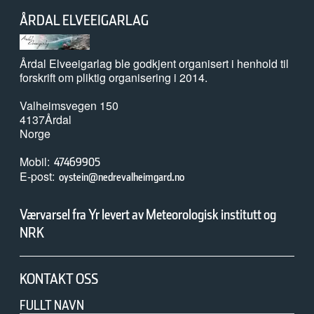
02. juni 2026
ÅRDAL ELVEEIGARLAG
Tanaelva: Nesten all laks dør før de kommer ut av elva
Årdal Elveeigarlag ble godkjent organisert i henhold til
forskrift om pliktig organisering i 2014.
20. mai 2026
Naturvernforbundet i Stjørdal og Meråker arrangerer
Valheimsvegen 150
naturgledetur på Hellstranda
4137
Årdal
Norge
07. mai 2026
Mobil
47469905
E-post
Årets overvåking av lakselus er i gang
oystein@nedrevalheimgard.no
Værvarsel fra Yr levert av Meteorologisk institutt og
NRK
07. mai 2026
Slik kartlegges unglaksens utvandring
KONTAKT OSS
FULLT NAVN
06. mai 2026