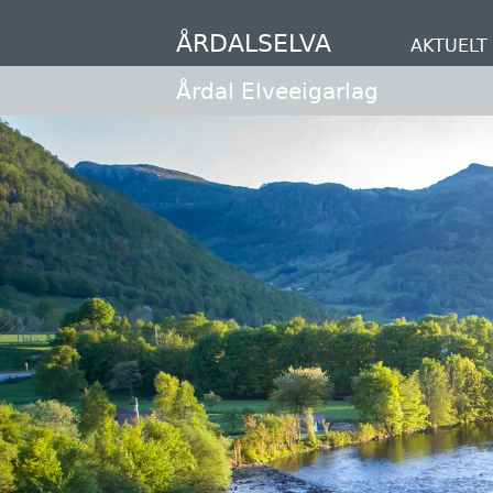
Hopp
til
ÅRDALSELVA
AKTUELT
hovedinnhold
Årdal Elveeigarlag