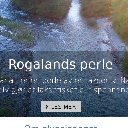
Rogalands perle
råna - er en perle av en lakseelv. 
lv gjør at laksefisket blir spennend
LES MER