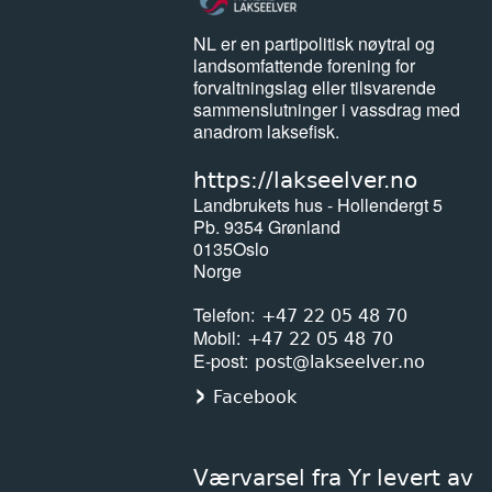
NL er en partipolitisk nøytral og
landsomfattende forening for
forvaltningslag eller tilsvarende
sammenslutninger i vassdrag med
anadrom laksefisk.
https://lakseelver.no
Landbrukets hus - Hollendergt 5
Pb. 9354 Grønland
0135
Oslo
Norge
Telefon
+47 22 05 48 70
Mobil
+47 22 05 48 70
E-post
post@lakseelver.no
Facebook
Værvarsel fra Yr levert av