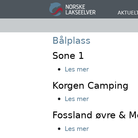
Hopp
til
AKTUEL
hovedinnhold
Bålplass
Sone 1
om
Les mer
Sone
Korgen Camping
1
om
Les mer
Korgen
Fossland øvre & M
Camping
om
Les mer
Fossland