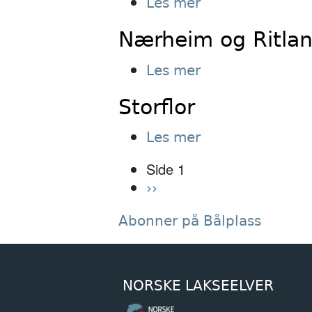
om
Les mer
Oppdal/Ristad
Nærheim og Ritlan
om
Les mer
Nærheim
Storflor
og
Ritland
om
Les mer
Laksefiske
Storflor
Side 1
Sider
Neste
››
side
Abonner på Bålplass
NORSKE LAKSEELVER