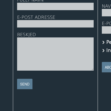
NAV
E-POST ADRESSE
E-P
BESKJED
P
I