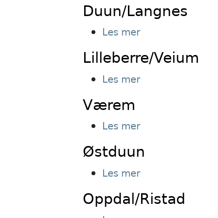
Duun/Langnes
øvre
&
om
Les mer
Mediå
Duun/Langnes
øvre
Lilleberre/Veium
om
Les mer
Lilleberre/Veiu
Værem
om
Les mer
Værem
Østduun
om
Les mer
Østduun
Oppdal/Ristad