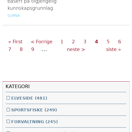
basert på tilgjengelig
kunnskapsgrunnlag.
SURNA
Første
Forrige
Side
Side
Side
Nåværende
Side
Side
Sider
« First
< Forrige
1
2
3
4
5
6
side
side
side
…
Side
Side
Side
Neste
Siste
7
8
9
neste >
siste »
side
side
KATEGORI
ELVESIDE
(481)
SPORTSFISKE
(249)
FORVALTNING
(245)