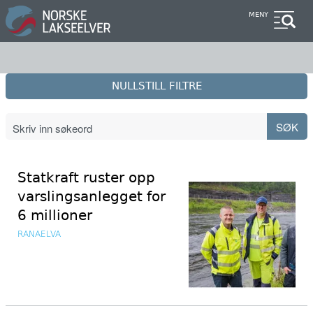
Hopp
MENY
til
hovedinnhold
NULLSTILL FILTRE
Statkraft ruster opp
varslingsanlegget for
6 millioner
RANAELVA