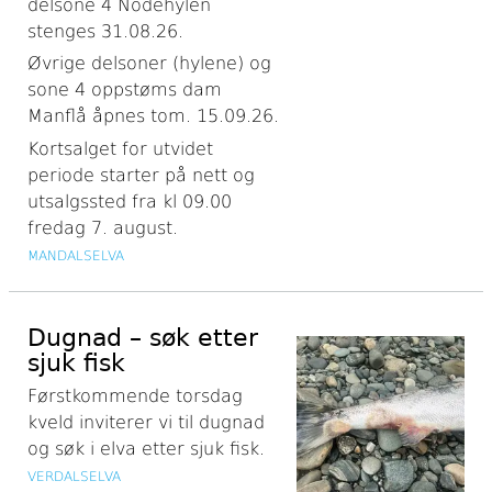
delsone 4 Nodehylen
stenges 31.08.26.
Øvrige delsoner (hylene) og
sone 4 oppstøms dam
Manflå åpnes tom. 15.09.26.
Kortsalget for utvidet
periode starter på nett og
utsalgssted fra kl 09.00
fredag 7. august.
MANDALSELVA
Dugnad – søk etter
sjuk fisk
Førstkommende torsdag
kveld inviterer vi til dugnad
og søk i elva etter sjuk fisk.
VERDALSELVA