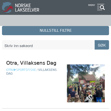
Hopp
MENY
til
hovedinnhold
NULLSTILL FILTRE
Otra, Villaksens Dag
OTRA
SPORTSFISKE
/
VILLAKSENS
DAG