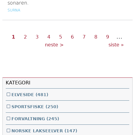
sonaren.
SURNA
…
Nåværende
Side
Side
Side
Side
Side
Side
Side
Side
Sider
1
2
3
4
5
6
7
8
9
side
Neste
Siste
neste >
siste »
side
side
KATEGORI
ELVESIDE
(481)
SPORTSFISKE
(250)
FORVALTNING
(245)
NORSKE LAKSEELVER
(147)