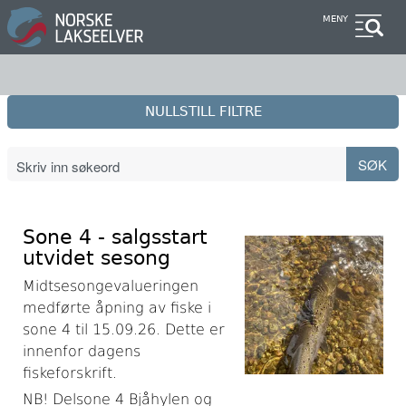
Hopp
MENY
til
hovedinnhold
NULLSTILL FILTRE
Sone 4 - salgsstart
utvidet sesong
Midtsesongevalueringen
medførte åpning av fiske i
sone 4 til 15.09.26. Dette er
innenfor dagens
fiskeforskrift.
NB! Delsone 4 Bjåhylen og