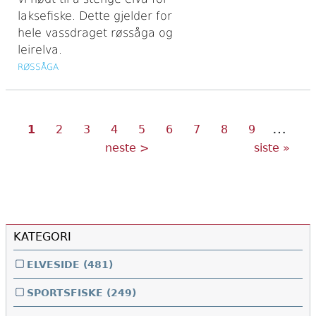
laksefiske. Dette gjelder for
hele vassdraget røssåga og
leirelva.
RØSSÅGA
…
Nåværende
Side
Side
Side
Side
Side
Side
Side
Side
Sider
1
2
3
4
5
6
7
8
9
side
Neste
Siste
neste >
siste »
side
side
KATEGORI
ELVESIDE
(481)
SPORTSFISKE
(249)