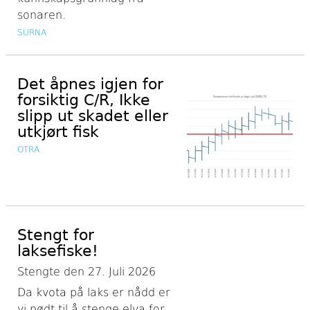
sonaren.
SURNA
Det åpnes igjen for
forsiktig C/R, Ikke
slipp ut skadet eller
utkjørt fisk
OTRA
Stengt for
laksefiske!
Stengte den 27. Juli 2026
Da kvota på laks er nådd er
vi nødt til å stenge elva for