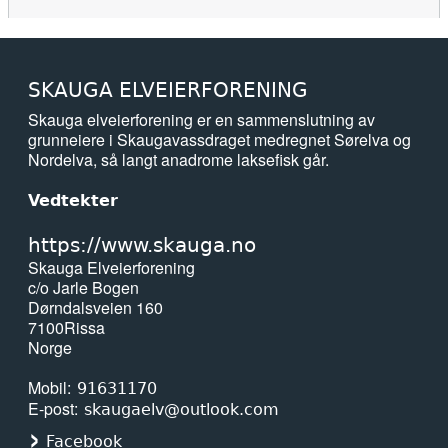
SKAUGA ELVEIERFORENING
Skauga elveierforening er en sammenslutning av
grunneiere i Skaugavassdraget medregnet Sørelva og
Nordelva, så langt anadrome laksefisk går.
Vedtekter
https://www.skauga.no
Skauga Elveierforening
c/o Jarle Bogen
Dørndalsveien 160
7100
Rissa
Norge
Mobil
91631170
E-post
skaugaelv@outlook.com
Facebook