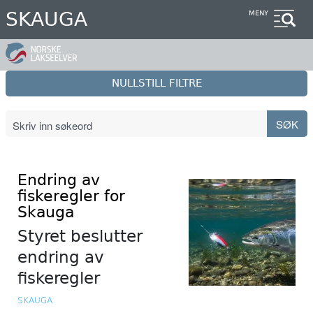
Hopp
SKAUGA
MENY
til
hovedinnhold
NULLSTILL FILTRE
Endring av
fiskeregler for
Skauga
Styret beslutter
endring av
fiskeregler
SKAUGA