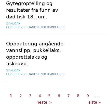
Gytegroptelling og
resultater fra funn av
død fisk 18. juni.
SKAUGA
ELVESIDE
/
BESTANDSUNDERSØKELSER
Oppdatering angående
vannslipp, pukkellaks,
oppdrettslaks og
fiskedød.
SKAUGA
ELVESIDE
/
BESTANDSUNDERSØKELSER
…
Nåværende
Side
Side
Side
Side
Side
Side
Side
Side
Sider
1
2
3
4
5
6
7
8
9
side
Neste
Siste
neste >
siste »
side
side