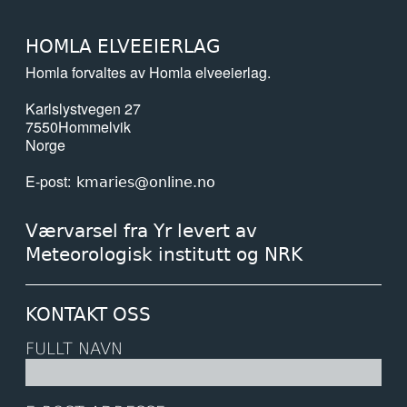
HOMLA ELVEEIERLAG
Homla forvaltes av Homla elveeierlag.
Karlslystvegen 27
7550
Hommelvik
Norge
E-post
kmaries@online.no
Værvarsel fra Yr levert av
Meteorologisk institutt og NRK
KONTAKT OSS
FULLT NAVN