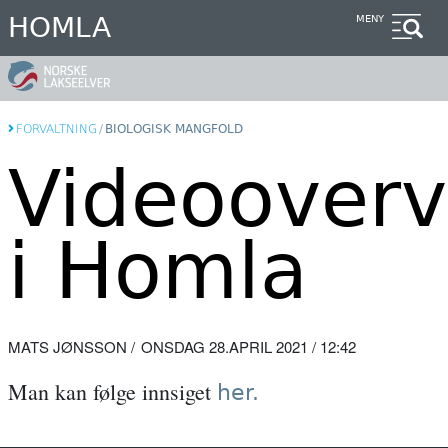
Hopp
HOMLA
MENY
til
hovedinnhold
FORVALTNING
/
BIOLOGISK MANGFOLD
Videooverv
i Homla
MATS JØNSSON
ONSDAG 28.APRIL 2021 / 12:42
Man kan følge innsiget
her.