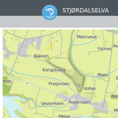
Hopp
til
STJØRDALSELVA
hovedinnhold