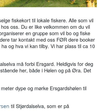
lge fiskekort til lokale fiskere. Alle som vil
ke hos oss. Du er like velkommen om du vil
 organiserer en gruppe som vil bo og fiske
at dere tar kontakt med oss FØR dere booker
 ha og hva vi kan tilby. Vi har plass til ca 10
dalselva må forbi Ersgard. Heldigvis for deg
ir stående her, både i Hølen og på Øra. Det
10 meter dype og mørke Ersgardshølen til
til Stjørdalselva, som er på
rsen