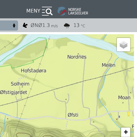
MENY
ØNØ
1.3
13
m/s
°C
+