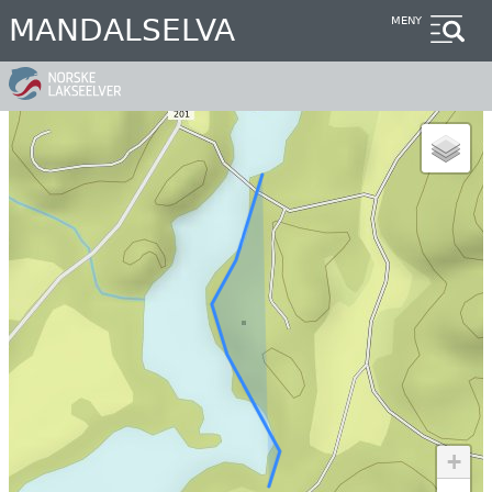
Hopp
MANDALSELVA
MENY
til
hovedinnhold
+