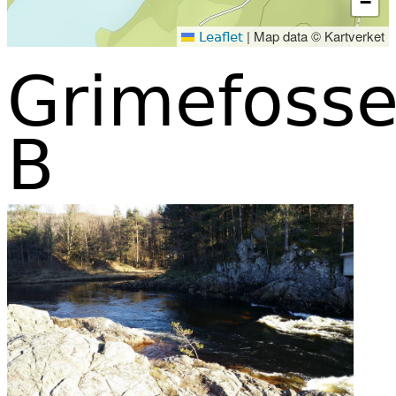
−
|
Map data © Kartverket
Leaflet
Grimefoss
B