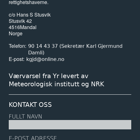
rettighetshaverne.
c/o Hans S Stusvik
Stusvik 42
4516
Mandal
Norge
Telefon
90 14 43 37 (Sekretær Karl Gjermund
Damli)
E-post
kgjd@online.no
Værvarsel fra Yr levert av
Meteorologisk institutt og NRK
KONTAKT OSS
FULLT NAVN
E-POST ADRESSE