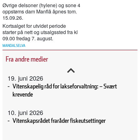
Øvrige delsoner (hylene) og sone 4
11. februar 2026
oppstøms dam Manflå åpnes tom.
Nu starter genskabelsen af Gudenåen ved
15.09.26.
Vestbirksøerne
Kortsalget for utvidet periode
starter på nett og utsalgssted fra kl
09.00 fredag 7. august.
11. februar 2026
MANDALSELVA
Canada stengde 47 lakseoppdrett – då kom villaksen
Fra andre medier
tilbake
19. juni 2026
Vitenskapelig råd for lakseforvaltning: – Svært
krevende
10. juni 2026
Vitenskapsrådet fraråder fiskeutsettinger