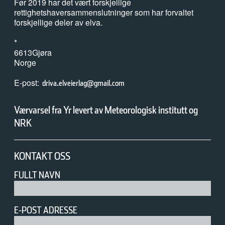
Før 2019 har det vært forskjellige
07. mai 2026
rettighetshaversammenslutninger som har forvaltet
Årets overvåking av lakselus er i gang
forskjellige deler av elva.
*
6613
Gjøra
07. mai 2026
Norge
Slik kartlegges unglaksens utvandring
E-post
driva.elveierlag@gmail.com
Værvarsel fra Yr levert av Meteorologisk institutt og
06. mai 2026
NRK
Norwegian fish farms polluting fjords with waste
likened to ‘raw sewage of millions of people’
KONTAKT OSS
04. mai 2026
FULLT NAVN
Nesten 16.000 fisk ble sortert med kunstig intelligens i
fjor
E-POST ADRESSE