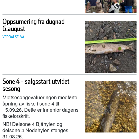
Oppsumering fra dugnad
6.august
VERDALSELVA
Sone 4 - salgsstart utvidet
sesong
Midtsesongevalueringen medførte
åpning av fiske i sone 4 til
15.09.26. Dette er innenfor dagens
27. februar 2026
fiskeforskrift.
Her ser du hvor mye laks og sjøørret det er i elvene våre
NB! Delsone 4 Bjåhylen og
delsone 4 Nodehylen stenges
31.08.26.