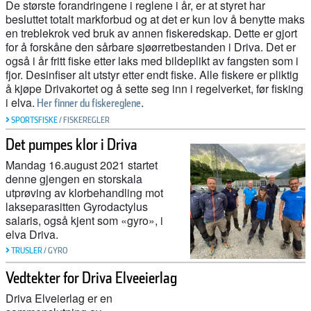
De største forandringene i reglene i år, er at styret har
besluttet totalt markforbud og at det er kun lov å benytte maks
en treblekrok ved bruk av annen fiskeredskap. Dette er gjort
for å forskåne den sårbare sjøørretbestanden i Driva. Det er
også i år fritt fiske etter laks med bildeplikt av fangsten som i
fjor. Desinfiser alt utstyr etter endt fiske. Alle fiskere er pliktig
å kjøpe Drivakortet og å sette seg inn i regelverket, før fisking
i elva.
.
Her finner du fiskereglene
SPORTSFISKE
/
FISKEREGLER
Det pumpes klor i Driva
Mandag 16.august 2021 startet
denne gjengen en storskala
utprøving av klorbehandling mot
lakseparasitten Gyrodactylus
salaris, også kjent som «gyro», i
elva Driva.
TRUSLER
/
GYRO
Vedtekter for Driva Elveeierlag
Driva Elveierlag er en