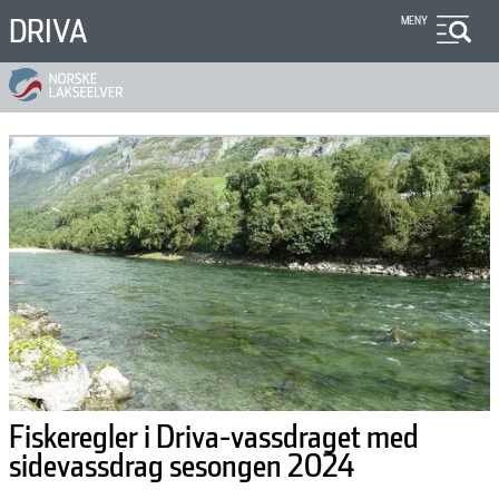
Hopp
DRIVA
MENY
til
hovedinnhold
Fiskeregler i Driva-vassdraget med
sidevassdrag sesongen 2024