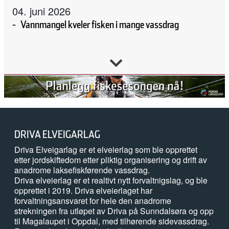
04. juni 2026
Vannmangel kveler fisken i mange vassdrag
02. juni 2026
Forskning, kunnskap, handling
02. juni 2026
DRIVA ELVEIGARLAG
Tanaelva: Nesten all laks dør før de kommer ut av elva
Driva Elveigarlag er et elveierlag som ble opprettet
etter jordskiftedom etter pliktig organisering og drift av
anadrome laksefiskførende vassdrag.
20. mai 2026
Driva elveierlag er et realtivt nytt forvaltnigslag, og ble
opprettet i 2019. Driva elveierlaget har
Naturvernforbundet i Stjørdal og Meråker arrangerer
forvaltningsansvaret for hele den anadrome
naturgledetur på Hellstranda
strekningen fra utløpet av Driva på Sunndalsøra og opp
til Magalaupet i Oppdal, med tilhørende sidevassdrag.