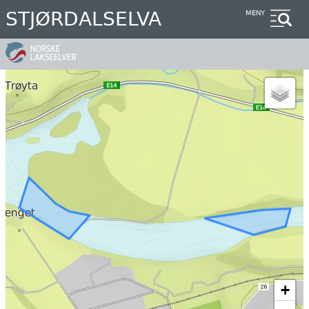
Hopp
STJØRDALSELVA
MENY
til
hovedinnhold
+