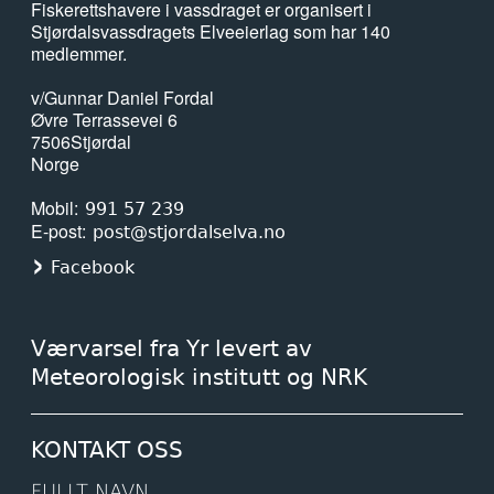
Fiskerettshavere i vassdraget er organisert i
Stjørdalsvassdragets Elveeierlag som har 140
medlemmer.
v/Gunnar Daniel Fordal
Øvre Terrassevei 6
7506
Stjørdal
Norge
Mobil
991 57 239
E-post
post@stjordalselva.no
Facebook
Værvarsel fra Yr levert av
Meteorologisk institutt og NRK
KONTAKT OSS
FULLT NAVN