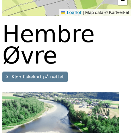
−
|
Map data © Kartverket
Leaflet
Hembre
Øvre
Kjøp fiskekort på nettet