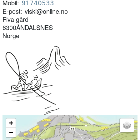
Mobil
91740533
E-post
viski@online.no
Fiva gård
6300
ÅNDALSNES
Norge
+
−