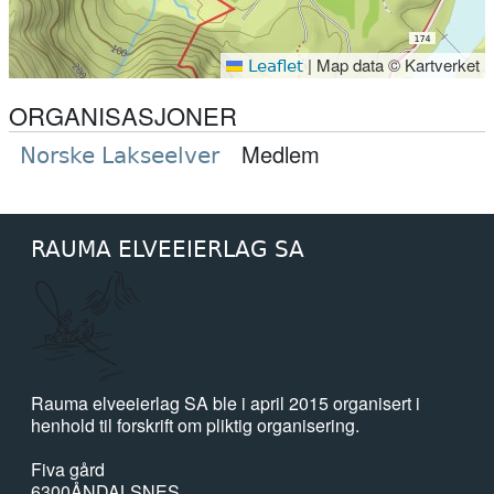
|
Map data © Kartverket
Leaflet
ORGANISASJONER
Medlem
Norske Lakseelver
RAUMA ELVEEIERLAG SA
Rauma elveeierlag SA ble i april 2015 organisert i
henhold til forskrift om pliktig organisering.
Fiva gård
6300
ÅNDALSNES