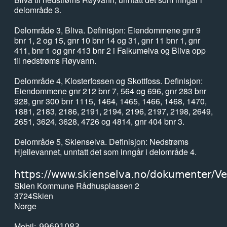
delområde 3.
Delområde 3, Bliva. Definisjon: Eiendommene gnr 9
bnr 1, 2 og 15, gnr 10 bnr 14 og 31, gnr 11 bnr 1, gnr
411, bnr 1 og gnr 413 bnr 2 i Falkumelva og Bliva opp
til nedstrøms Røyvann.
Delområde 4, Klosterfossen og Skottfoss. Definisjon:
Eiendommene gnr 212 bnr 7, 564 og 696, gnr 283 bnr
928, gnr 300 bnr 1115, 1464, 1465, 1466, 1468, 1470,
1881, 2183, 2186, 2191, 2194, 2196, 2197, 2198, 2649,
2651, 3624, 3628, 4726 og 4814, gnr 404 bnr 3.
Delområde 5, Skienselva. Definisjon: Nedstrøms
Hjellevannet, unntatt det som inngår i delområde 4.
https://www.skienselva.no/dokumenter/Ve
Skien Kommune Rådhusplassen 2
3724
Skien
Norge
Mobil
99691083