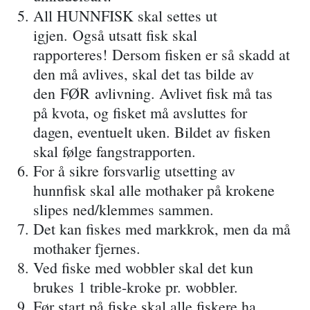
All HUNNFISK
skal settes ut
igjen.
Også utsatt fisk skal
rapporteres!
Dersom fisken er så skadd at
den må avlives, skal det tas bilde av
den
FØR
avlivning. Avlivet fisk må tas
på kvota, og fisket må avsluttes for
dagen, eventuelt uken. Bildet av fisken
skal følge fangstrapporten.
For å sikre forsvarlig utsetting av
hunnfisk skal alle mothaker på krokene
slipes ned/klemmes sammen.
Det kan fiskes med markkrok, men da må
mothaker fjernes.
Ved fiske med wobbler skal det kun
brukes 1 trible-kroke pr. wobbler.
Før start på fiske skal alle fiskere ha