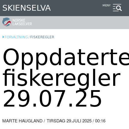
Hopp
SKIENSELVA
MENY
til
hovedinnhold
FORVALTNING
/
FISKEREGLER
Oppdatert
fiskeregler
29.07.25
MARTE HAUGLAND
TIRSDAG 29.JULI 2025 / 00:16