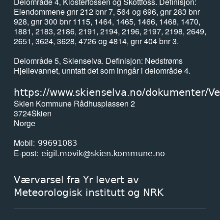
Delområde 4, Klosterfossen og Skottfoss. Definisjon:
Eiendommene gnr 212 bnr 7, 564 og 696, gnr 283 bnr
928, gnr 300 bnr 1115, 1464, 1465, 1466, 1468, 1470,
1881, 2183, 2186, 2191, 2194, 2196, 2197, 2198, 2649,
2651, 3624, 3628, 4726 og 4814, gnr 404 bnr 3.
Delområde 5, Skienselva. Definisjon: Nedstrøms
Hjellevannet, unntatt det som inngår i delområde 4.
https://www.skienselva.no/dokumenter/Ve
Skien Kommune Rådhusplassen 2
3724
Skien
Norge
Mobil
99691083
E-post
eigil.movik@skien.kommune.no
Værvarsel fra Yr levert av
Meteorologisk institutt og NRK