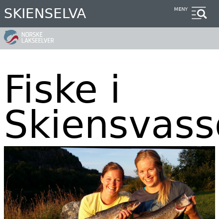
Hopp
SKIENSELVA
MENY
til
hovedinnhold
Fiske i
Skiensvass