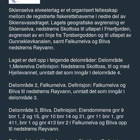
Skienselva elveeierlag er et organisert fellesskap
mellom de registrerte fiskerettshaverne i nedre del av
Skiensvassdraget. Lagets geografiske avgrensing er
Skienselva, nedstrøms Skotfoss til utløpet i Frierfjorden,
avgrenset av en linje fra Torsbergodden og til utløpet av
Gunneklevkanalen, samt Falkumelva og Bliva
nedstrøms Røyvann.
Laget er delt opp i følgende delområder: Delområde
1,Meierelva Definisjon: Nedstrøms Skotfoss, til og med
Hjellevannet, unntatt det som inngår i delområde 4.
Delområde 2, Falkumelva. Definisjon: Falkumelva og
Bliva til nedstrøms Røyvann, unntatt det som inngår i
delområde 3.
Delområde 3, Bliva. Definisjon: Eiendommene gnr 9
bnr 1, 2 og 15, gnr 10 bnr 14 og 31, gnr 11 bnr 1, gnr
411, bnr 1 og gnr 413 bnr 2 i Falkumelva og Bliva opp
til nedstrøms Røyvann.