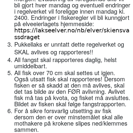
bli gjort hver mandag og eventuell endringer
i regelverket vil foreligge innen mandag kl.
2400. Endringer i fiskeregler vil bli kunngjort
på elveeierlagets hjemmeside:
https://lakseelver.no/nb/elver/skiensva
ssdraget
Pukkellaks er unntatt dette regelverket og
SKAL avlives og rapporteres!!
All fangst skal rapporteres daglig, helst
umiddelbart
.
All fisk over 70 cm skal settes ut igjen.
Også utsatt fisk skal rapporteres!
Dersom
fisken er så skadd at den må avlives, skal
det tas bilde av den
FØR
avlivning. Avlivet
fisk må tas på kvota, og fisket må avsluttes.
Bildet av fisken skal følge fangstrapporten.
For å sikre forsvarlig utsetting av fisk
dersom den er over minstemålet skal alle
mothakere på krokene slipes ned/klemmes
sammen.