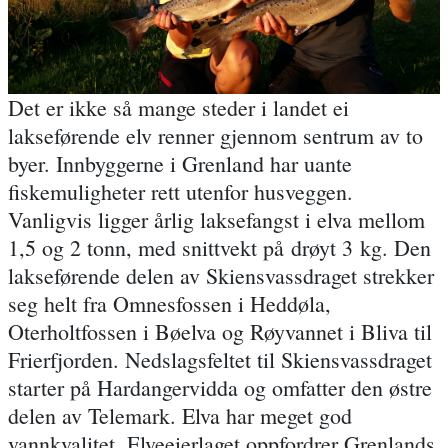
Det er ikke så mange steder i landet ei
lakseførende elv renner gjennom sentrum av to
byer. Innbyggerne i Grenland har uante
fiskemuligheter rett utenfor husveggen.
Vanligvis ligger årlig laksefangst i elva mellom
1,5 og 2 tonn, med snittvekt på drøyt 3 kg. Den
lakseførende delen av Skiensvassdraget strekker
seg helt fra Omnesfossen i Heddøla,
Oterholtfossen i Bøelva og Røyvannet i Bliva til
Frierfjorden. Nedslagsfeltet til Skiensvassdraget
starter på Hardangervidda og omfatter den østre
delen av Telemark. Elva har meget god
vannkvalitet. Elveeierlaget oppfordrer Grenlands