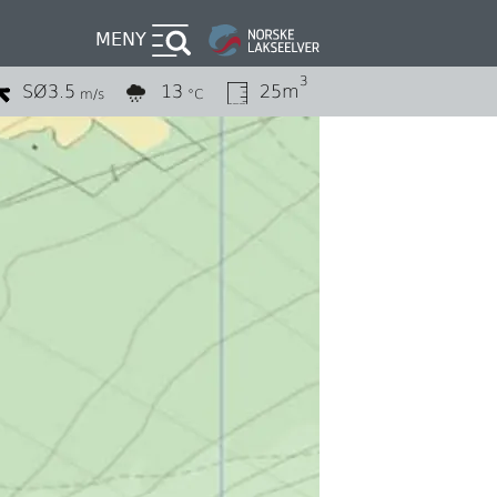
MENY
3
SØ
3.5
13
25m
m/s
°C