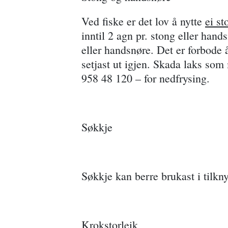
Ved fiske er det lov å nytte
ei st
inntil 2 agn pr. stong eller hand
eller handsnøre. Det er forbode å
setjast ut igjen. Skada laks som m
958 48 120 – for nedfrysing.
Søkkje
Søkkje kan berre brukast i tilkn
Krokstorleik