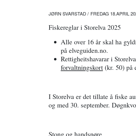
JØRN SVARSTAD
FREDAG 18.APRIL 202
Fiskereglar i Storelva 2025
Alle over 16 år skal ha gyld
på elveguiden.no.
Rettigheitshavarar i Storelv
forvaltningskort
(kr. 50) på 
I Storelva er det tillate å fiske 
og med 30. september. Døgnkvot
Stong og handsnøre