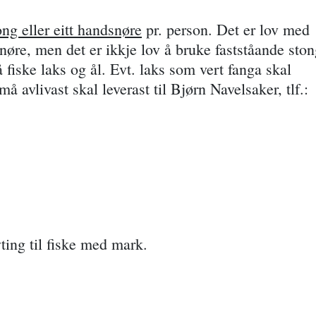
ong eller eitt handsnøre
pr. person. Det er lov med
snøre, men det er ikkje lov å bruke fastståande sto
 fiske laks og ål. Evt. laks som vert fanga skal
å avlivast skal leverast til Bjørn Navelsaker, tlf.:
yting til fiske med mark.