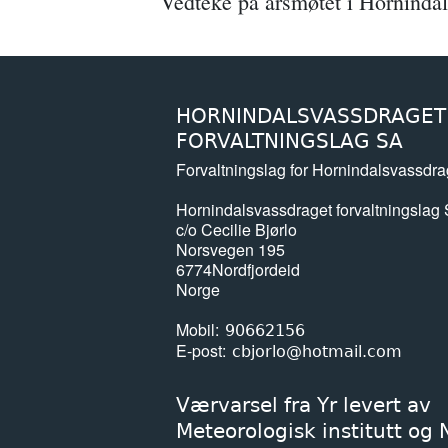
Vedteke på årsmøtet i Hornindal
HORNINDALSVASSDRAGET
FORVALTNINGSLAG SA
Forvaltningslag for Hornindalsvassdra
Hornindalsvassdraget forvaltningslag
c/o Cecilie Bjørlo
Norsvegen 195
6774
Nordfjordeid
Norge
Mobil
90662156
E-post
cbjorlo@hotmail.com
Værvarsel fra Yr levert av
Meteorologisk institutt og