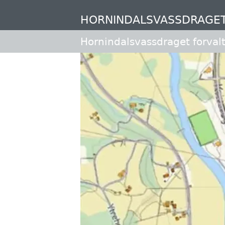
Hopp
til
HORNINDALSVASSDRAGE
hovedinnhold
Hornindalsvassdraget forval