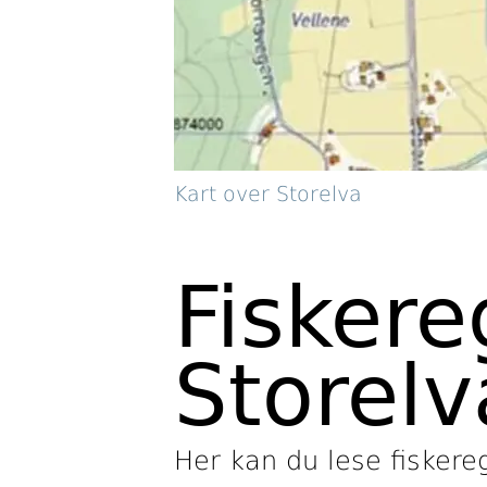
Kart over Storelva
Fiskere
Storel
Her kan du lese fiskere