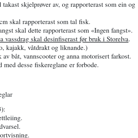
l takast skjelprøver av, og rapporterast som ein og
cm skal rapporterast som tal fisk.
fangst skal dette rapporterast som «Ingen fangst».
a vassdrag skal desinfiserast før bruk i Storelva
.
o, kajakk, våtdrakt og liknande.)
k av båt, vannscooter og anna motorisert farkost.
id med desse fiskereglane er forbode.
eglar
):
ttleiing.
dvarsel.
ortvisning.