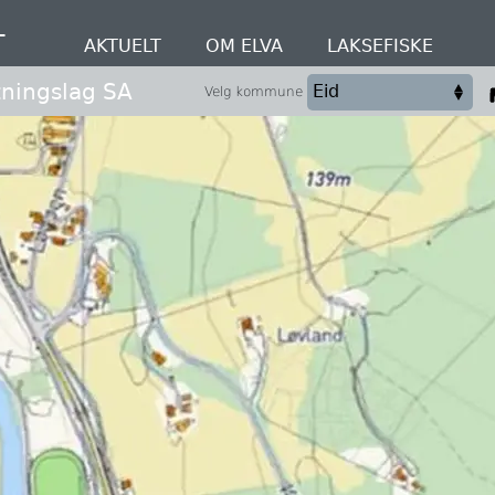
T
AKTUELT
OM ELVA
LAKSEFISKE
tningslag SA
Velg kommune