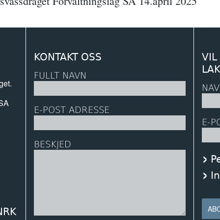
svassdraget Forvaltningslag SA 14.april 2025
KONTAKT OSS
VIL
LA
FULLT NAVN
get.
NAV
 SA
E-POST ADRESSE
E-P
BESKJED
P
I
 NRK