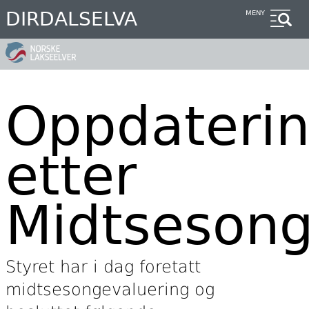
Hopp
DIRDALSELVA
MENY
til
hovedinnhold
Oppdateri
etter
Midtsesong
Styret har i dag foretatt
midtsesongevaluering og