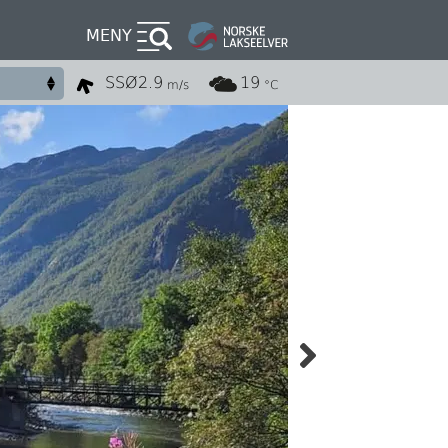
MENY
SSØ
2.9
19
m/s
°C