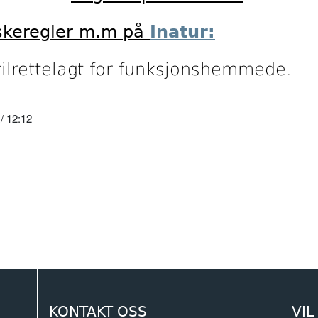
iskeregler m.m på
Inatur:
 tilrettelagt for funksjonshemmede.
 12:12
KONTAKT OSS
VIL