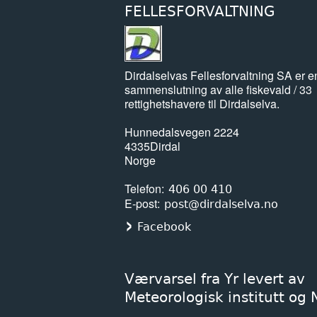
FELLESFORVALTNING
Dirdalselvas Fellesforvaltning SA er e
sammenslutning av alle fiskevald / 33
rettighetshavere til Dirdalselva.
Hunnedalsvegen 2224
4335
Dirdal
Norge
Telefon
406 00 410
E-post
post@dirdalselva.no
Facebook
Værvarsel fra Yr levert av
Meteorologisk institutt og