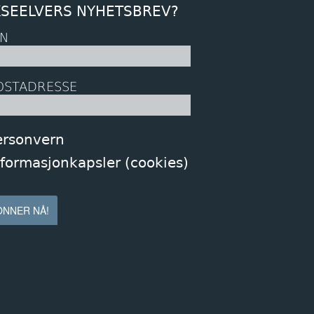
KSEELVERS NYHETSBREV?
N
OSTADRESSE
ersonvern
nformasjonkapsler (cookies)