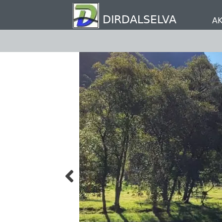
Hopp
til
DIRDALSELVA
AK
hovedinnhold