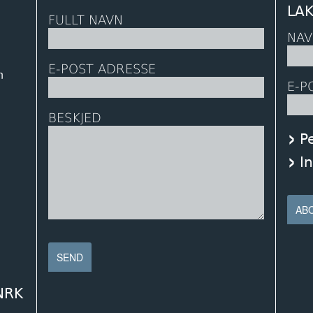
LA
FULLT NAVN
NAV
E-POST ADRESSE
n
E-P
BESKJED
P
I
 NRK