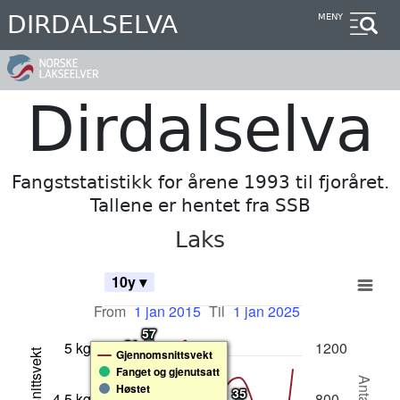
Hopp
DIRDALSELVA
MENY
til
hovedinnhold
Dirdalselva
Fangststatistikk for årene 1993 til fjoråret.
Tallene er hentet fra SSB
Laks
10y ▾
From
1 jan 2015
Til
1 jan 2025
57
57
61
61
5 kg
1200
74
74
Gjennomsnittsvekt
Fanget og gjenutsatt
Høstet
35
35
4.5 kg
800