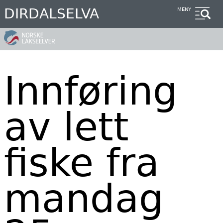
Hopp
DIRDALSELVA
MENY
til
hovedinnhold
Innføring
av lett
fiske fra
mandag