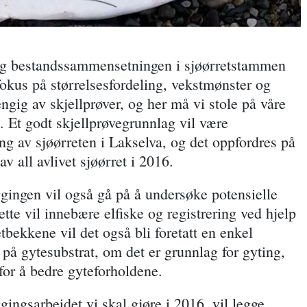
r seg bestandssammensetningen i sjøørretstammen
 fokus på størrelsesfordeling, vekstmønster og
hengig av skjellprøver, og her må vi stole på våre
e. Et godt skjellprøvegrunnlag vil være
ng av sjøørreten i Lakselva, og det oppfordres på
 av all avlivet sjøørret i 2016.
gingen vil også gå på å undersøke potensielle
tte vil innebære elfiske og registrering ved hjelp
etbekkene vil det også bli foretatt en enkel
n på gytesubstrat, om det er grunnlag for gyting,
for å bedre gyteforholdene.
ggingsarbeidet vi skal gjøre i 2016, vil legge