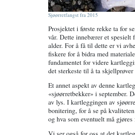
Sjøørretfangst fra 2015
Prosjektet i første rekke ta fo
vår. Dette innebærer et spesielt
alder. For å få til dette er vi av
fiskere for å bidra med material
fundamentet for videre kartleggi
det sterkeste til å ta skjellprøver
Et annet aspekt av denne kartleg
«sjøørretbekker» i september. De
av lys. I kartleggingen av sjøørr
bonitering, for å se på kvalitete
og hva som eventuelt må gjøres 
Vi ser også for oss at det kartle