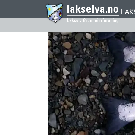
Hopp
til
LAK
hovedinnhold