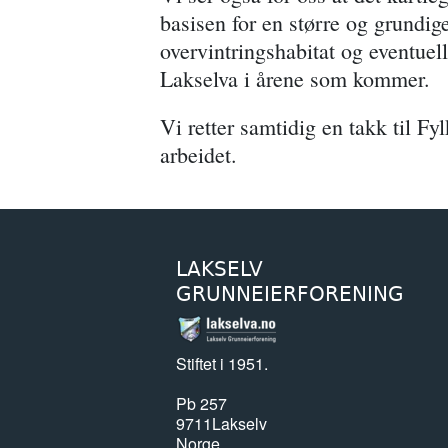
basisen for en større og grundig
overvintringshabitat og eventuel
Lakselva i årene som kommer.
Vi retter samtidig en takk til Fy
arbeidet.
LAKSELV
GRUNNEIERFORENING
Stiftet i 1951.
Pb 257
9711
Lakselv
Norge