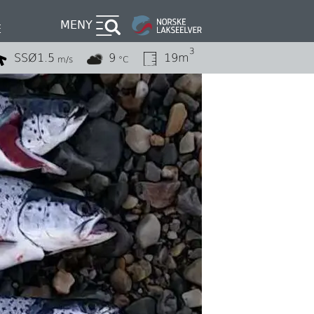
MENY
E
3
SSØ
1.5
9
19m
m/s
°C