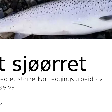
t sjøørret
med et større kartleggingsarbeid av
selva.
00