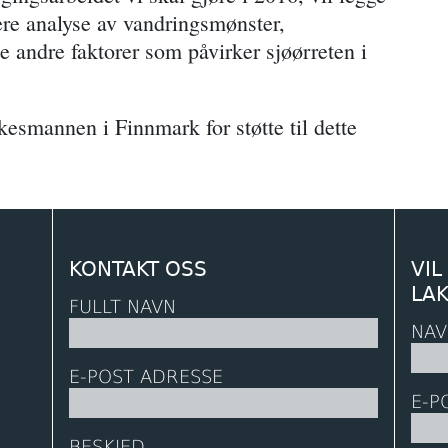
ere analyse av vandringsmønster,
le andre faktorer som påvirker sjøørreten i
lkesmannen i Finnmark for støtte til dette
KONTAKT OSS
VIL
LA
FULLT NAVN
NAV
E-POST ADRESSE
E-P
BESKJED