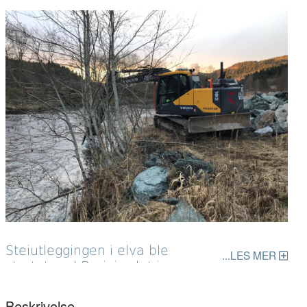
Steiutleggingen i elva ble
LES MER
startet ved Breigjerdet i
desember 2020
Beskrivelse