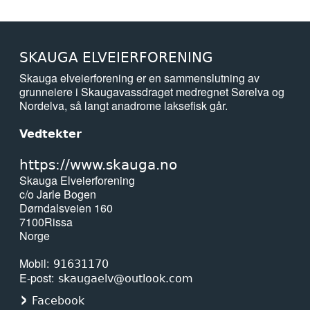
SKAUGA ELVEIERFORENING
Skauga elveierforening er en sammenslutning av
grunneiere i Skaugavassdraget medregnet Sørelva og
Nordelva, så langt anadrome laksefisk går.
Vedtekter
https://www.skauga.no
Skauga Elveierforening
c/o Jarle Bogen
Dørndalsveien 160
7100
Rissa
Norge
Mobil
91631170
E-post
skaugaelv@outlook.com
Facebook