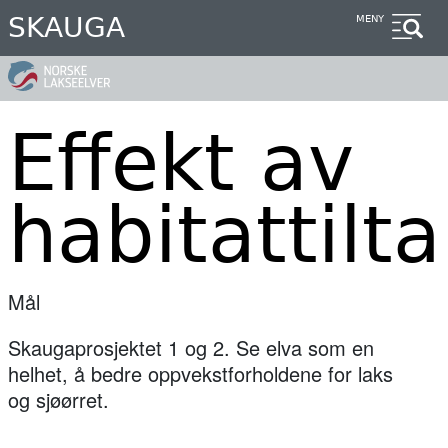
Hopp
SKAUGA
MENY
til
hovedinnhold
Effekt av
habitattilt
Mål
Skaugaprosjektet 1 og 2. Se elva som en
helhet, å bedre oppvekstforholdene for laks
og sjøørret.