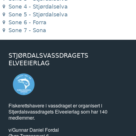
Sone 4 - Stjørdalselva
Sone 5 - Stjørdalselva
Sone 6 - Forra
Sone 7 - Sona
STJØRDALSVASSDRAGETS
ELVEEIERLAG
Fiskerettshavere i vassdraget er organisert i
Stjørdalsvassdragets Elveeierlag som har 140
medlemmer.
v/Gunnar Daniel Fordal
Øvre Terrassevei 6